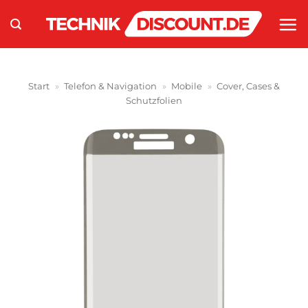
Zum
Inhalt
springen
Start
»
Telefon & Navigation
»
Mobile
»
Cover, Cases &
Schutzfolien