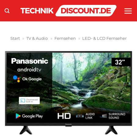
Zum
Inhalt
springen
Start
»
TV & Audio
»
Fernsehen
»
LED- & LCD Fernseher