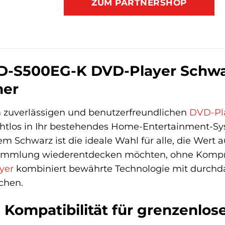
ZUM PARTNERSHOP
-S500EG-K DVD-Player Schwarz
mer
 zuverlässigen und benutzerfreundlichen
DVD-Pl
ahtlos in Ihr bestehendes Home-Entertainment-Sy
 Schwarz ist die ideale Wahl für alle, die Wert a
ammlung wiederentdecken möchten, ohne Komprom
yer
kombiniert bewährte Technologie mit durch
chen.
Kompatibilität für grenzenlos