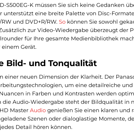
-S500EG-K müssen Sie sich keine Gedanken über
yer unterstützt eine breite Palette von Disc-Forma
R/RW und DVD+R/RW.
So
können Sie sowohl gekauf
 Zusätzlich zur Video-Wiedergabe überzeugt der 
llrounder für Ihre gesamte Medienbibliothek mach
 einem Gerät.
 Bild- und Tonqualität
e in einer neuen Dimension der Klarheit. Der Pa
erarbeitungstechnologien, um eine detailreiche und
e Nuancen in Farben und Kontrasten werden optim
h die Audio-Wiedergabe steht der Bildqualität in 
S-HD Master
Audio
genießen Sie einen klaren und 
ngeladene Szenen oder dialoglastige Momente, de
 jedes Detail hören können.