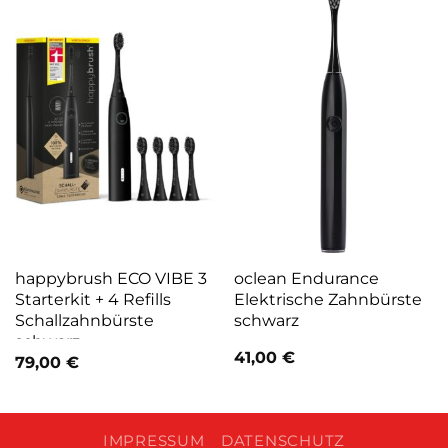
happybrush ECO VIBE 3
oclean Endurance
Starterkit + 4 Refills
Elektrische Zahnbürste
Schallzahnbürste
schwarz
schwarz
41,00
€
79,00
€
IMPRESSUM
DATENSCHUTZ