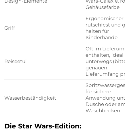
Design-Elemente
Wars-Galaxie, rot
Gehäusefarbe
Ergonomischer Gri
rutschfest und gu
Griff
halten für
Kinderhände
Oft im Lieferumf
enthalten, ideal f
Reiseetui
unterwegs (bitte
genauen
Lieferumfang prü
Spritzwassergesc
für sichere
Wasserbeständigkeit
Anwendung unter
Dusche oder am
Waschbecken
Die Star Wars-Edition: