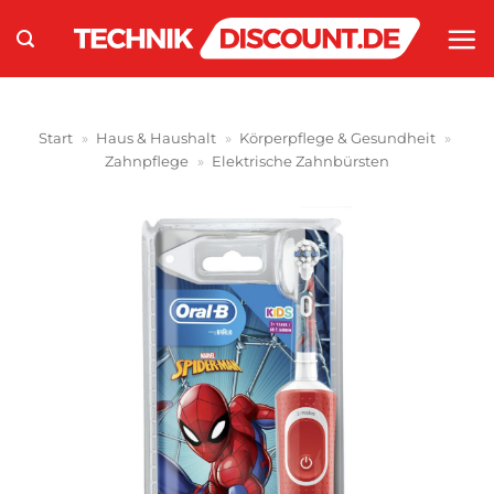
Zum
Inhalt
springen
Start
»
Haus & Haushalt
»
Körperpflege & Gesundheit
»
Zahnpflege
»
Elektrische Zahnbürsten