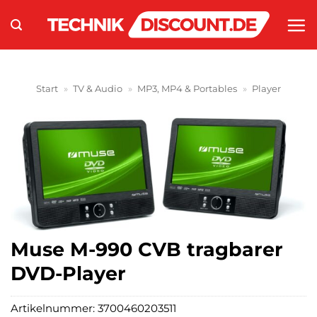
Zum
Inhalt
springen
Start
»
TV & Audio
»
MP3, MP4 & Portables
»
Player
Muse M-990 CVB tragbarer
DVD-Player
Artikelnummer:
3700460203511