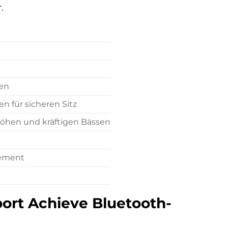
.
den
 für sicheren Sitz
öhen und kräftigen Bässen
e
gement
port Achieve Bluetooth-