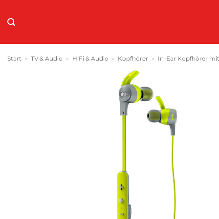
Zum
Inhalt
springen
Start
»
TV & Audio
»
HiFi & Audio
»
Kopfhörer
»
In-Ear Kopfhörer mi