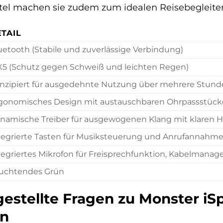
tel machen sie zudem zum idealen Reisebegleiter
TAIL
uetooth (Stabile und zuverlässige Verbindung)
X5 (Schutz gegen Schweiß und leichten Regen)
nzipiert für ausgedehnte Nutzung über mehrere Stun
gonomisches Design mit austauschbaren Ohrpassstücken
namische Treiber für ausgewogenen Klang mit klaren H
tegrierte Tasten für Musiksteuerung und Anrufannahm
tegriertes Mikrofon für Freisprechfunktion, Kabelmana
uchtendes Grün
gestellte Fragen zu Monster iS
ün