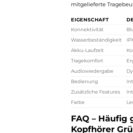
mitgelieferte Tragebeu
EIGENSCHAFT
DE
Konnektivität
Bl
Wasserbeständigkeit
IP
Akku-Laufzeit
Ko
Tragekomfort
Er
Audiowiedergabe
Dy
Bedienung
In
Zusätzliche Features
In
Farbe
Le
FAQ – Häufig 
Kopfhörer Gr