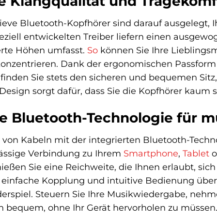
 Klangqualität und Tragekomf
ieve Bluetooth-Kopfhörer sind darauf ausgelegt, 
eziell entwickelten Treiber liefern einen ausge
ierte Höhen umfasst.
So
können Sie Ihre Lieblingsm
 konzentrieren. Dank der ergonomischen Passform
finden Sie stets den sicheren und bequemen Sitz
 Design sorgt dafür, dass Sie die Kopfhörer kaum 
che Bluetooth-Technologie für 
it von Kabeln mit der integrierten Bluetooth-Techn
lässige Verbindung zu Ihrem
Smartphone
,
Tablet
o
enießen Sie eine Reichweite, die Ihnen erlaubt, si
 einfache Kopplung und intuitive Bedienung über 
spiel. Steuern Sie Ihre Musikwiedergabe, nehmen
en bequem, ohne Ihr Gerät hervorholen zu müssen