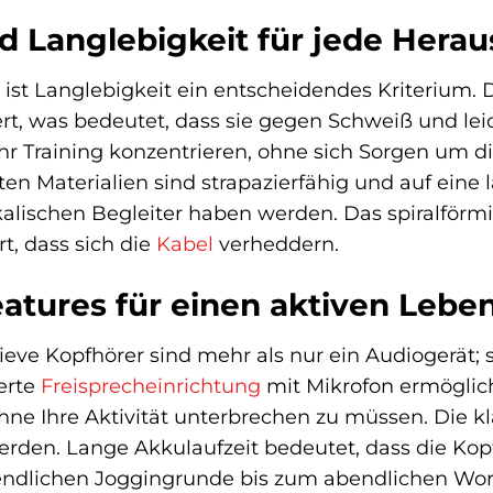
d Langlebigkeit für jede Hera
e ist Langlebigkeit ein entscheidendes Kriterium.
ziert, was bedeutet, dass sie gegen Schweiß und le
 Ihr Training konzentrieren, ohne sich Sorgen um
n Materialien sind strapazierfähig und auf eine 
alischen Begleiter haben werden. Das spiralfö
, dass sich die
Kabel
verheddern.
eatures für einen aktiven Leben
eve Kopfhörer sind mehr als nur ein Audiogerät; si
ierte
Freisprecheinrichtung
mit Mikrofon ermöglich
 Ihre Aktivität unterbrechen zu müssen. Die kla
erden. Lange Akkulaufzeit bedeutet, dass die Ko
endlichen Joggingrunde bis zum abendlichen Wo