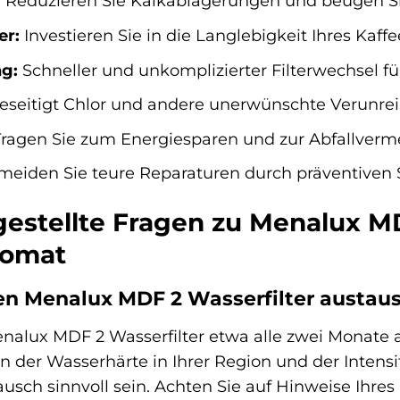
:
Reduzieren Sie Kalkablagerungen und beugen Si
er:
Investieren Sie in die Langlebigkeit Ihres Kaff
g:
Schneller und unkomplizierter Filterwechsel fü
seitigt Chlor und andere unerwünschte Verunre
ragen Sie zum Energiesparen und zur Abfallverm
eiden Sie teure Reparaturen durch präventiven 
gestellte Fragen zu Menalux MD
tomat
den Menalux MDF 2 Wasserfilter austau
alux MDF 2 Wasserfilter etwa alle zwei Monate a
on der Wasserhärte in Ihrer Region und der Intens
ausch sinnvoll sein. Achten Sie auf Hinweise Ih