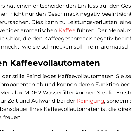
rs hat einen entscheidenden Einfluss auf den Ge
en nicht nur den Geschmack negativ beeinträch
rursachen. Dies kann zu Leistungsverlusten, ein
 weniger aromatischen
Kaffee
führen. Der Menalux 
ie Chlor, die den Kaffeegeschmack negativ beein
chmeckt, wie sie schmecken soll – rein, aromatisc
ren Kaffeevollautomaten
der stille Feind jedes Kaffeevollautomaten. Sie s
Komponenten ab und können deren Funktion beein
 Menalux MDF 2 Wasserfilter können Sie die Ents
nur Zeit und Aufwand bei der
Reinigung
, sondern 
bensdauer Ihres Kaffeevollautomaten ist die direk
s freuen.