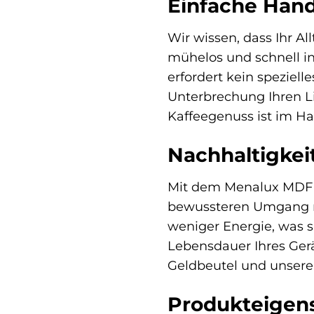
Einfache Han
Wir wissen, dass Ihr Al
mühelos und schnell in 
erfordert kein speziell
Unterbrechung Ihren Li
Kaffeegenuss ist im H
Nachhaltigke
Mit dem Menalux MDF 2 
bewussteren Umgang mi
weniger Energie, was s
Lebensdauer Ihres Gerä
Geldbeutel und unser
Produkteigens