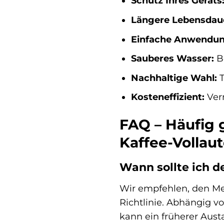
Schutz Ihres Geräts
Längere Lebensdau
Einfache Anwendun
Sauberes Wasser:
Be
Nachhaltige Wahl:
T
Kosteneffizient:
Verm
FAQ – Häufig 
Kaffee-Vollau
Wann sollte ich 
Wir empfehlen, den Men
Richtlinie. Abhängig v
kann ein früherer Aust