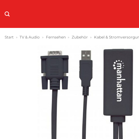
Zum
Inhalt
springen
Start
»
TV & Audio
»
Fernsehen
»
Zubehör
»
Kabel & Stromversorgu