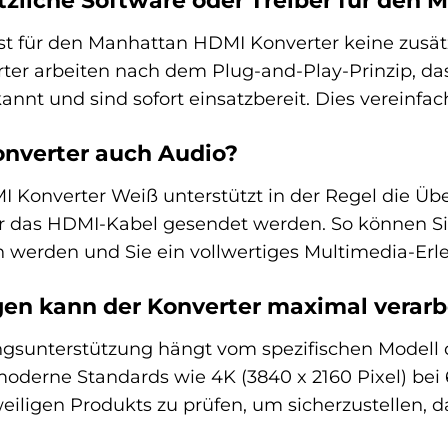
tzliche Software oder Treiber für den
ist für den Manhattan HDMI Konverter keine zusät
erter arbeiten nach dem Plug-and-Play-Prinzip, da
nnt und sind sofort einsatzbereit. Dies vereinfacht
onverter auch Audio?
 Konverter Weiß unterstützt in der Regel die Üb
r das HDMI-Kabel gesendet werden. So können Sie 
n werden und Sie ein vollwertiges Multimedia-Erl
en kann der Konverter maximal verarb
gsunterstützung hängt vom spezifischen Modell 
oderne Standards wie 4K (3840 x 2160 Pixel) bei 
weiligen Produkts zu prüfen, um sicherzustellen, 