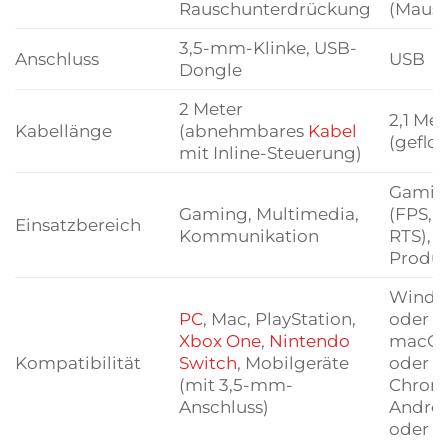
Rauschunterdrückung
(Maus)
3,5-mm-Klinke, USB-
Anschluss
USB
Dongle
2 Meter
2,1 Met
Kabellänge
(abnehmbares
Kabel
(geflo
mit Inline-Steuerung)
Gamin
Gaming, Multimedia,
(FPS, 
Einsatzbereich
Kommunikation
RTS),
Produk
Windo
PC
, Mac, PlayStation,
oder n
Xbox One
,
Nintendo
macOS 
Kompatibilität
Switch
, Mobilgeräte
oder n
(mit 3,5-mm-
Chrom
Anschluss)
Androi
oder n