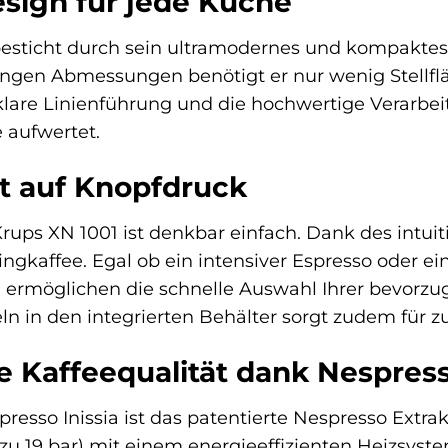
sign für jede Küche
besticht durch sein ultramodernes und kompaktes 
ringen Abmessungen benötigt er nur wenig Stellfl
klare Linienführung und die hochwertige Verarbei
e aufwertet.
t auf Knopfdruck
ups XN 1001 ist denkbar einfach. Dank des intuit
ingkaffee. Egal ob ein intensiver Espresso oder e
n ermöglichen die schnelle Auswahl Ihrer bevorz
n in den integrierten Behälter sorgt zudem für z
 Kaffeequalität dank Nespres
resso Inissia ist das patentierte Nespresso Extra
 19 bar) mit einem energieeffizienten Heizsystem,