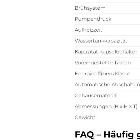
Brühsystem
Pumpendruck
Aufheizzeit
Wassertankkapazität
Kapazität Kapselbehälter
Voreingestellte Tasten
Energieeffizienzklasse
Automatische Abschaltu
Gehäusematerial
Abmessungen (B x H x T)
Gewicht
FAQ – Häufig g