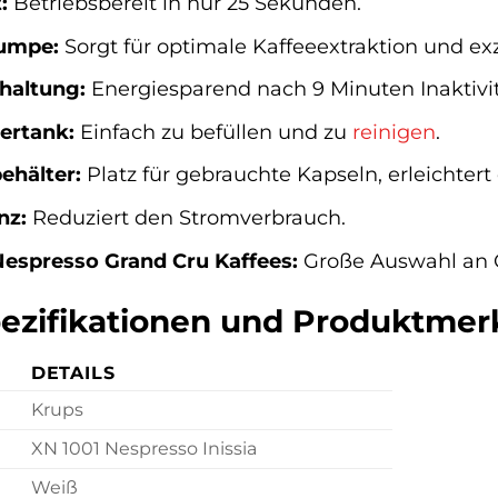
:
Betriebsbereit in nur 25 Sekunden.
umpe:
Sorgt für optimale Kaffeeextraktion und ex
haltung:
Energiesparend nach 9 Minuten Inaktivit
ertank:
Einfach zu befüllen und zu
reinigen
.
ehälter:
Platz für gebrauchte Kapseln, erleichtert
nz:
Reduziert den Stromverbrauch.
Nespresso Grand Cru Kaffees:
Große Auswahl an 
pezifikationen und Produktme
DETAILS
Krups
XN 1001 Nespresso Inissia
Weiß