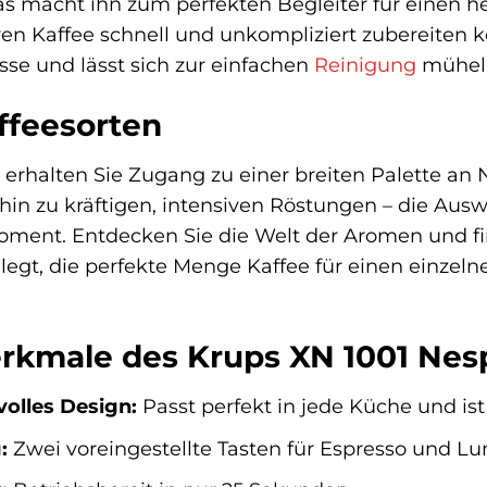
s macht ihn zum perfekten Begleiter für einen he
Ihren Kaffee schnell und unkompliziert zubereite
asse und lässt sich zur einfachen
Reinigung
mühel
affeesorten
erhalten Sie Zugang zu einer breiten Palette an 
hin zu kräftigen, intensiven Röstungen – die Ausw
ment. Entdecken Sie die Welt der Aromen und fin
elegt, die perfekte Menge Kaffee für einen einze
kmale des Krups XN 1001 Nesp
olles Design:
Passt perfekt in jede Küche und ist
:
Zwei voreingestellte Tasten für Espresso und Lu