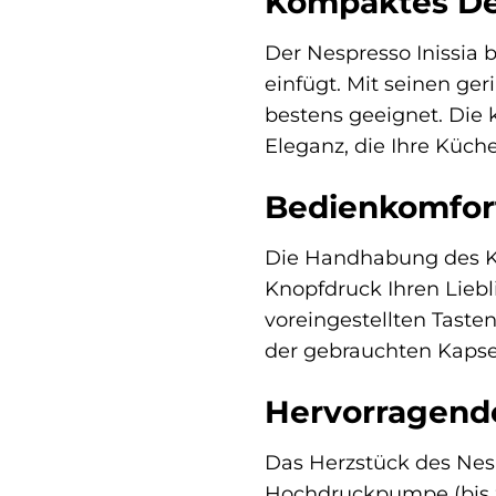
Kompaktes De
Der Nespresso Inissia 
einfügt. Mit seinen ge
bestens geeignet. Die 
Eleganz, die Ihre Küch
Bedienkomfor
Die Handhabung des Kr
Knopfdruck Ihren Liebl
voreingestellten Taste
der gebrauchten Kapsel
Hervorragende
Das Herzstück des Nesp
Hochdruckpumpe (bis zu