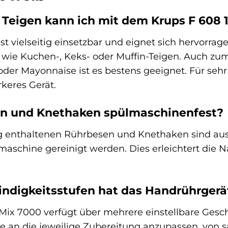
Teigen kann ich mit dem Krups F 608 1
t vielseitig einsetzbar und eignet sich hervorrag
 wie Kuchen-, Keks- oder Muffin-Teigen. Auch z
der Mayonnaise ist es bestens geeignet. Für seh
rkeres Gerät.
en und Knethaken spülmaschinenfest?
ng enthaltenen Rührbesen und Knethaken sind au
lmaschine gereinigt werden. Dies erleichtert di
indigkeitsstufen hat das Handrührgerä
 Mix 7000 verfügt über mehrere einstellbare Gesch
e an die jeweilige Zubereitung anzupassen, von 