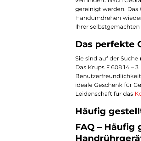
verhindert. Nach Gebr
gereinigt werden. Das
Handumdrehen wieder h
Ihrer selbstgemachten
Das perfekte 
Sie sind auf der Such
Das Krups F 608 14 – 3
Benutzerfreundlichkeit
ideale Geschenk für G
Leidenschaft für das
K
Häufig gestel
FAQ – Häufig g
Handrührgerä