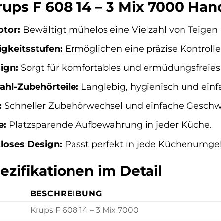
Krups F 608 14 – 3 Mix 7000 Ha
otor:
Bewältigt mühelos eine Vielzahl von Teigen
gkeitsstufen:
Ermöglichen eine präzise Kontrolle 
ign:
Sorgt für komfortables und ermüdungsfreies 
ahl-Zubehörteile:
Langlebig, hygienisch und einfa
:
Schneller Zubehörwechsel und einfache Geschw
e:
Platzsparende Aufbewahrung in jeder Küche.
tloses Design:
Passt perfekt in jede Küchenumge
zifikationen im Detail
BESCHREIBUNG
Krups F 608 14 – 3 Mix 7000