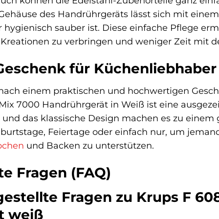
auch können die Edelstahl-Zubehörteile ganz ei
 Gehäuse des Handrührgeräts lässt sich mit eine
ygienisch sauber ist. Diese einfache Pflege erm
 Kreationen zu verbringen und weniger Zeit mit
Geschenk für Küchenliebhaber
e nach einem praktischen und hochwertigen Gesch
 Mix 7000 Handrührgerät in Weiß ist eine ausgezei
 und das klassische Design machen es zu einem ge
eburtstage, Feiertage oder einfach nur, um jem
ochen
und Backen zu unterstützen.
lte Fragen (FAQ)
estellte Fragen zu Krups F 608
t weiß