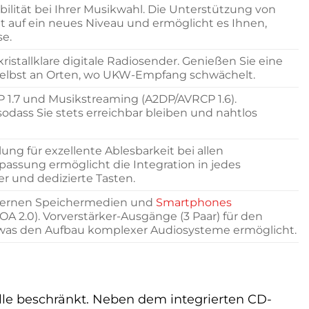
ilität bei Ihrer Musikwahl. Die Unterstützung von
t auf ein neues Niveau und ermöglicht es Ihnen,
e.
istallklare digitale Radiosender. Genießen Sie eine
t, selbst an Orten, wo UKW-Empfang schwächelt.
P 1.7 und Musikstreaming (A2DP/AVRCP 1.6).
sodass Sie stets erreichbar bleiben und nahtlos
ung für exzellente Ablesbarkeit bei allen
passung ermöglicht die Integration in jedes
r und dedizierte Tasten.
externen Speichermedien und
Smartphones
A 2.0). Vorverstärker-Ausgänge (3 Paar) für den
 was den Aufbau komplexer Audiosysteme ermöglicht.
le beschränkt. Neben dem integrierten CD-