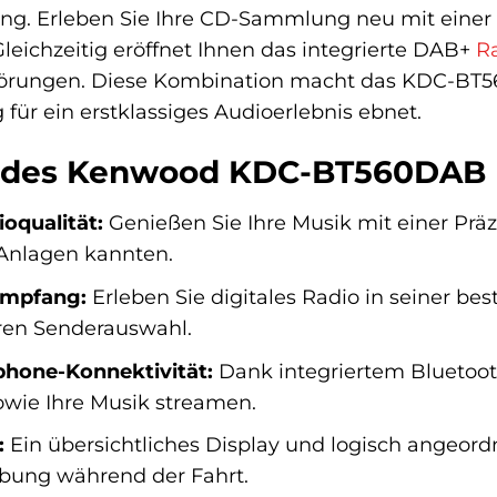
. Erleben Sie Ihre CD-Sammlung neu mit einer Kl
Gleichzeitig eröffnet Ihnen das integrierte DAB+
R
örungen. Diese Kombination macht das KDC-BT5
für ein erstklassiges Audioerlebnis ebnet.
e des Kenwood KDC-BT560DAB
oqualität:
Genießen Sie Ihre Musik mit einer Präzi
Anlagen kannten.
Empfang:
Erleben Sie digitales Radio in seiner b
eren Senderauswahl.
hone-Konnektivität:
Dank integriertem Bluetoot
ie Ihre Musik streamen.
:
Ein übersichtliches Display und logisch angeor
bung während der Fahrt.