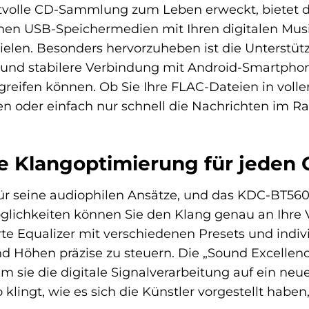
tvolle CD-Sammlung zum Leben erweckt, bietet der
nnen USB-Speichermedien mit Ihren digitalen Mu
elen. Besonders hervorzuheben ist die Unterstüt
re und stabilere Verbindung mit Android-Smartpho
reifen können. Ob Sie Ihre FLAC-Dateien in voll
der einfach nur schnell die Nachrichten im Radi
e Klangoptimierung für jeden
ür seine audiophilen Ansätze, und das KDC-BT560
öglichkeiten können Sie den Klang genau an Ihre 
rte Equalizer mit verschiedenen Presets und indiv
nd Höhen präzise zu steuern. Die „Sound Excellenc
 sie die digitale Signalverarbeitung auf ein neu
o klingt, wie es sich die Künstler vorgestellt hab