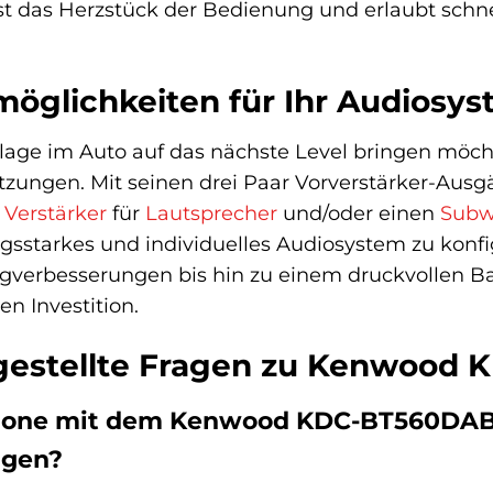
 ist das Herzstück der Bedienung und erlaubt sch
öglichkeiten für Ihr Audiosy
lage im Auto auf das nächste Level bringen mö
zungen. Mit seinen drei Paar Vorverstärker-Ausg
e
Verstärker
für
Lautsprecher
und/oder einen
Subw
ungsstarkes und individuelles Audiosystem zu kon
ngverbesserungen bis hin zu einem druckvollen Ba
en Investition.
 gestellte Fragen zu Kenwood
Phone mit dem Kenwood KDC-BT560DAB 
igen?