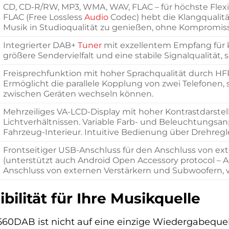
CD, CD-R/RW, MP3, WMA, WAV, FLAC – für höchste Flexib
FLAC (Free Lossless
Audio
Codec) hebt die Klangqualitä
Musik in Studioqualität zu genießen, ohne Kompromiss
Integrierter DAB+
Tuner
mit exzellentem Empfang für kr
größere Sendervielfalt und eine stabile Signalqualitä
Freisprechfunktion mit hoher Sprachqualität durch HF
Ermöglicht die parallele Kopplung von zwei Telefonen, 
zwischen Geräten wechseln können.
Mehrzeiliges VA-LCD-Display mit hoher Kontrastdarstell
Lichtverhältnissen. Variable Farb- und Beleuchtungsan
Fahrzeug-Interieur. Intuitive Bedienung über Drehregle
Frontseitiger USB-Anschluss für den Anschluss von 
(unterstützt auch Android Open Accessory protocol – AO
Anschluss von externen Verstärkern und Subwoofern,
bilität für Ihre Musikquelle
DAB ist nicht auf eine einzige Wiedergabequel