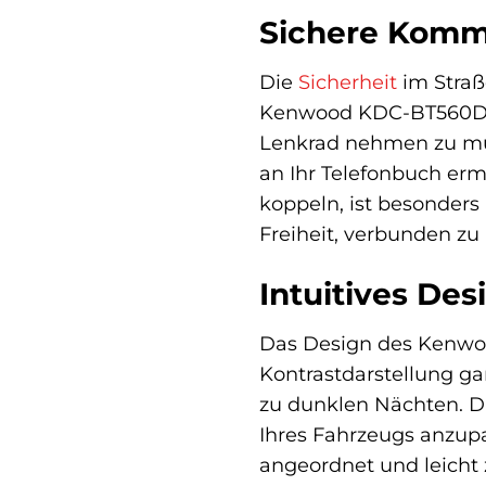
Sichere Kommu
Die
Sicherheit
im Straße
Kenwood KDC-BT560DAB
Lenkrad nehmen zu müs
an Ihr Telefonbuch ermö
koppeln, ist besonders
Freiheit, verbunden z
Intuitives Des
Das Design des Kenwoo
Kontrastdarstellung gar
zu dunklen Nächten. Di
Ihres Fahrzeugs anzup
angeordnet und leicht 