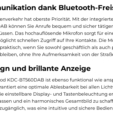
nikation dank Bluetooth-Frei
nverkehr hat oberste Priorität. Mit der integrier
 können Sie Anrufe bequem und sicher tätige
sen. Das hochauflösende Mikrofon sorgt für ein
glicht schnellen Zugriff auf Ihre Kontakte. Die Mö
 praktisch, wenn Sie sowohl geschäftlich als auch 
u bleiben, ohne Ihre Aufmerksamkeit von der Str
ign und brillante Anzeige
d KDC-BT560DAB ist ebenso funktional wie ansp
antiert eine optimale Ablesbarkeit bei allen Licht
e einstellbare Display- und Tastenbeleuchtung er
assen und ein harmonisches Gesamtbild zu schaff
zugänglich, was eine intuitive und sichere Bedi