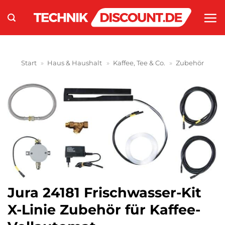
Zum
Inhalt
springen
Start
»
Haus & Haushalt
»
Kaffee, Tee & Co.
»
Zubehör
Jura 24181 Frischwasser-Kit
X-Linie Zubehör für Kaffee-