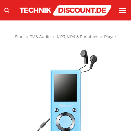
Zum
Inhalt
springen
Start
»
TV & Audio
»
MP3, MP4 & Portables
»
Player