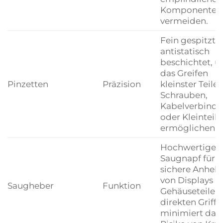
Komponenten
vermeiden.
Fein gespitzt, 
antistatisch
beschichtet, 
das Greifen
Pinzetten
Präzision
kleinster Teile 
Schrauben,
Kabelverbinde
oder Kleinteile
ermöglichen.
Hochwertiger
Saugnapf für d
sichere Anheb
von Displays u
Saugheber
Funktion
Gehäuseteilen
direkten Griff,
minimiert das