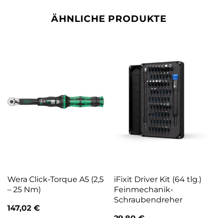
ÄHNLICHE PRODUKTE
Wera Click-Torque A5 (2,5
iFixit Driver Kit (64 tlg.)
– 25 Nm)
Feinmechanik-
Schraubendreher
147,02
€
29,80
€