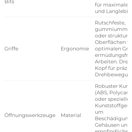
Bits
für maximale 
und Langlebigk
Rutschfeste,
gummiummant
oder strukturie
Oberflächen fü
Griffe
Ergonomie
optimalen Gri
ermüdungsfre
Arbeiten. Dreh
Kopf für präzis
Drehbewegun
Robuster Kunst
(ABS, Polycarb
oder speziell
Kunststoffgem
um
Öffnungswerkzeuge
Material
Beschädigung
Gehäusen und
empfindlichen