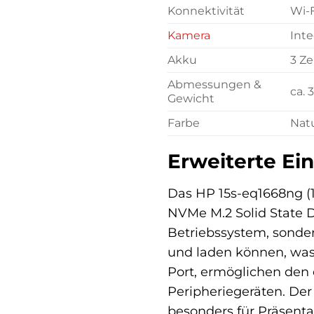
Konnektivität
Wi-F
Kamera
Inte
Akku
3 Ze
Abmessungen &
ca. 
Gewicht
Farbe
Natu
Erweiterte Ei
Das HP 15s-eq1668ng (
NVMe M.2 Solid State D
Betriebssystem, sonder
und laden können, was 
Port, ermöglichen den
Peripheriegeräten. De
besonders für Präsentat