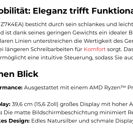
ilität: Eleganz trifft Funktiona
Z7K4EA) besticht durch sein schlankes und leichtes
ist dank seines geringen Gewichts ein idealer B
laren Linien unterstreichen die Wertigkeit des Ge
ei längeren Schreibarbeiten für
Komfort
sorgt. Das
möglicht eine intuitive Steuerung, sodass Sie au
inen Blick
ormance:
Ausgestattet mit einem AMD Ryzen™ Proz
lay:
39,6 cm (15,6 Zoll) großes Display mit hoher A
:
Die matte Bildschirmbeschichtung minimiert Re
es Design:
Edles Natursilber und schmale Displa