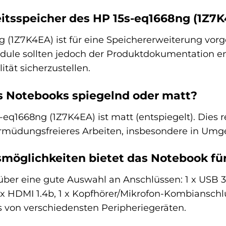
itsspeicher des HP 15s-eq1668ng (1Z7K
g (1Z7K4EA) ist für eine Speichererweiterung vo
odule sollten jedoch der Produktdokumentation e
tät sicherzustellen.
es Notebooks spiegelnd oder matt?
-eq1668ng (1Z7K4EA) ist matt (entspiegelt). Dies 
ermüdungsfreieres Arbeiten, insbesondere in Umg
möglichkeiten bietet das Notebook für
ber eine gute Auswahl an Anschlüssen: 1 x USB 3.
1 x HDMI 1.4b, 1 x Kopfhörer/Mikrofon-Kombiansch
s von verschiedensten Peripheriegeräten.