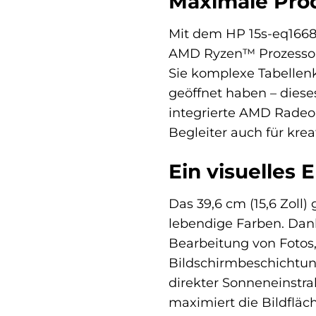
Maximale Prod
Mit dem HP 15s-eq1668
AMD Ryzen™ Prozessor de
Sie komplexe Tabellenk
geöffnet haben – dies
integrierte AMD Radeon
Begleiter auch für kre
Ein visuelles 
Das 39,6 cm (15,6 Zoll
lebendige Farben. Dank 
Bearbeitung von Foto
Bildschirmbeschichtung
direkter Sonneneinstr
maximiert die Bildflä