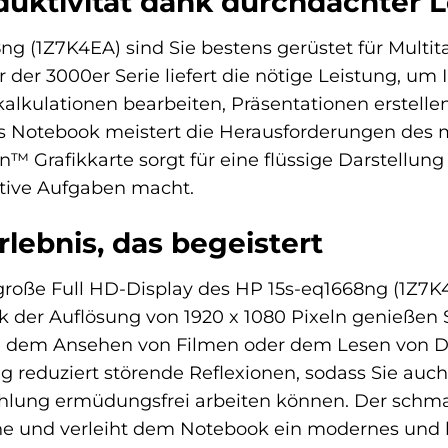
uktivität dank durchdachter L
ng (1Z7K4EA) sind Sie bestens gerüstet für Mult
r 3000er Serie liefert die nötige Leistung, um Ihr
alkulationen bearbeiten, Präsentationen erstelle
es Notebook meistert die Herausforderungen des m
™ Grafikkarte sorgt für eine flüssige Darstellun
ative Aufgaben macht.
Erlebnis, das begeistert
) große Full HD-Display des HP 15s-eq1668ng (1Z7K4
der Auflösung von 1920 x 1080 Pixeln genießen Sie 
s, dem Ansehen von Filmen oder dem Lesen von 
 reduziert störende Reflexionen, sodass Sie auc
ahlung ermüdungsfrei arbeiten können. Der schma
che und verleiht dem Notebook ein modernes und