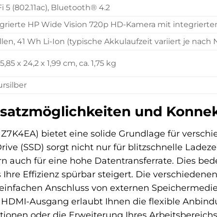
i 5 (802.11ac), Bluetooth® 4.2
grierte HP Wide Vision 720p HD-Kamera mit integrierte
llen, 41 Wh Li-Ion (typische Akkulaufzeit variiert je nach
35,85 x 24,2 x 1,99 cm, ca. 1,75 kg
rsilber
nsatzmöglichkeiten und Konnek
1Z7K4EA) bietet eine solide Grundlage für versc
rive (SSD) sorgt nicht nur für blitzschnelle La
n auch für eine hohe Datentransferrate. Dies bedeu
Ihre Effizienz spürbar steigert. Die verschieden
 einfachen Anschluss von externen Speichermedi
r HDMI-Ausgang erlaubt Ihnen die flexible Anbin
ionen oder die Erweiterung Ihres Arbeitsbereichs v