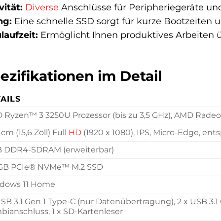
ität:
Diverse
Anschlüsse für Peripheriegeräte u
ng:
Eine schnelle SSD sorgt für kurze Bootzeite
aufzeit:
Ermöglicht Ihnen produktives Arbeiten 
zifikationen im Detail
AILS
 Ryzen™ 3 3250U Prozessor (bis zu 3,5 GHz), AMD Radeo
 cm (15,6 Zoll) Full
HD
(1920 x 1080), IPS, Micro-Edge, ents
B DDR4-SDRAM (erweiterbar)
 GB PCIe® NVMe™ M.2 SSD
dows 11 Home
USB 3.1 Gen 1 Type-C (nur Datenübertragung), 2 x USB 3.1 
ianschluss, 1 x SD-Kartenleser