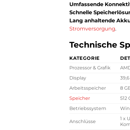
Umfassende Konnektiv
Schnelle Speicherlösu
Lang anhaltende Akkul
Stromversorgung
.
Technische Spe
KATEGORIE
DET
Prozessor & Grafik
AMD
Display
39,6
Arbeitsspeicher
8 G
Speicher
512
Betriebssystem
Win
1 x 
Anschlüsse
Komb