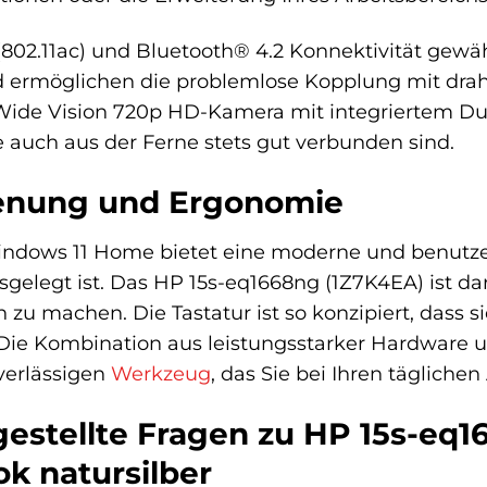
5 (802.11ac) und Bluetooth® 4.2 Konnektivität gewä
 ermöglichen die problemlose Kopplung mit drah
Wide Vision 720p HD-Kamera mit integriertem Dua
e auch aus der Ferne stets gut verbunden sind.
ienung und Ergonomie
ndows 11 Home bietet eine moderne und benutzerf
sgelegt ist. Das HP 15s-eq1668ng (1Z7K4EA) ist da
u machen. Die Tastatur ist so konzipiert, dass s
 Die Kombination aus leistungsstarker Hardware
verlässigen
Werkzeug
, das Sie bei Ihren tägliche
gestellte Fragen zu HP 15s-eq
ok natursilber