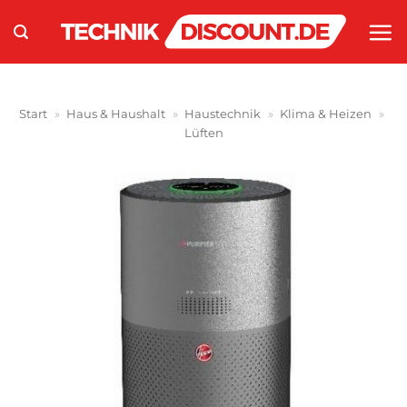
Zum
Inhalt
springen
Start
»
Haus & Haushalt
»
Haustechnik
»
Klima & Heizen
»
Lüften