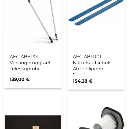
AEG ABEP01
AEG ABTR01
Verlängerungsset
Naturkautschuk
Teleskoprohr
Abziehlippen
Fensterreiniger-
139,00
€
Zubehör
154,28
€