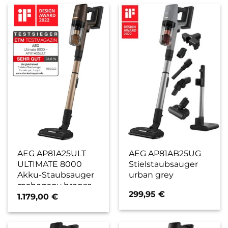
AEG AP81A25ULT
AEG AP81AB25UG
ULTIMATE 8000
Stielstaubsauger
Akku-Staubsauger
urban grey
mahogany bronze
299,95
€
1.179,00
€