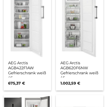
AEG Arctis
AEG Arctis
AGB422F1AW
AGB620F6NW
Gefrierschrank weiß
Gefrierschrank weiß
/ F
/ F
675,37
€
1.002,59
€