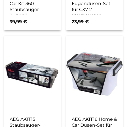
Car Kit 360
Fugendüsen-Set
Staubsauger-
für CX7-2
Zubehör
Staubsauger-
Zubehör
39,99
€
23,99
€
AEG AKIT15
AEG AKIT18 Home &
Staubsauger-
Car Düsen-Set für