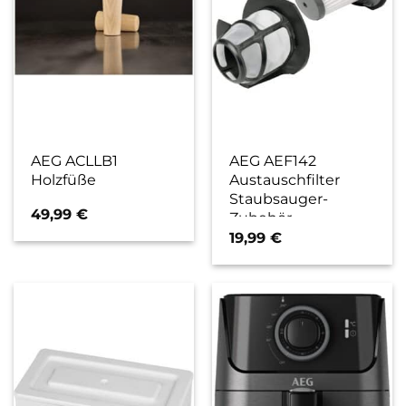
AEG ACLLB1
AEG AEF142
Holzfüße
Austauschfilter
Staubsauger-
49,99
€
Zubehör
19,99
€