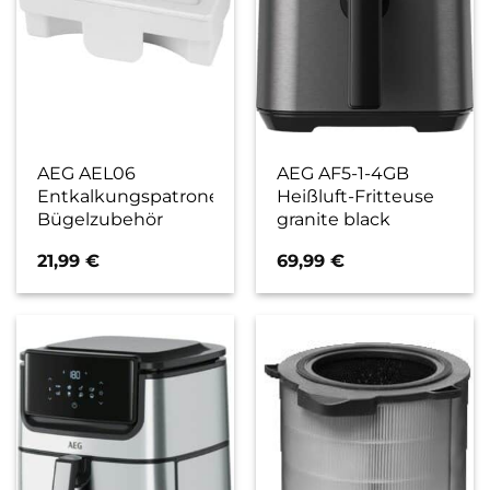
AEG AEL06
AEG AF5-1-4GB
Entkalkungspatrone
Heißluft-Fritteuse
Bügelzubehör
granite black
21,99
€
69,99
€