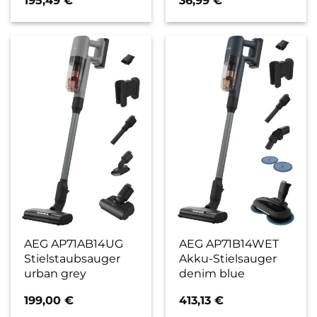
AEG AP71AB14UG
AEG AP71B14WET
Stielstaubsauger
Akku-Stielsauger
urban grey
denim blue
199,00
€
413,13
€