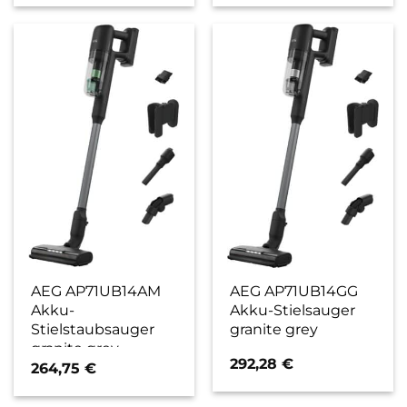
AEG AP71UB14AM
AEG AP71UB14GG
Akku-
Akku-Stielsauger
Stielstaubsauger
granite grey
granite grey
292,28
€
264,75
€