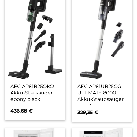
AEG AP81B25ÖKO
AEG AP81UB25GG
Akku-Stielsauger
ULTIMATE 8000
ebony black
Akku-Staubsauger
granite grey
436,68
€
329,35
€