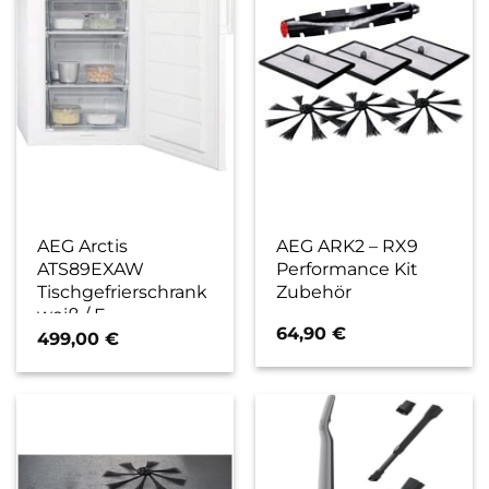
AEG Arctis
AEG ARK2 – RX9
ATS89EXAW
Performance Kit
Tischgefrierschrank
Zubehör
weiß / E
64,90
€
499,00
€