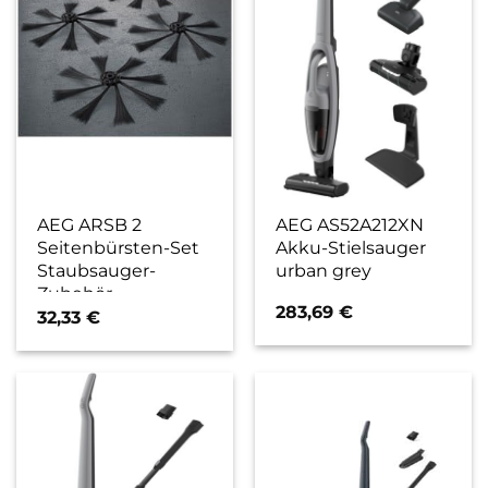
AEG ARSB 2
AEG AS52A212XN
Seitenbürsten-Set
Akku-Stielsauger
Staubsauger-
urban grey
Zubehör
283,69
€
32,33
€