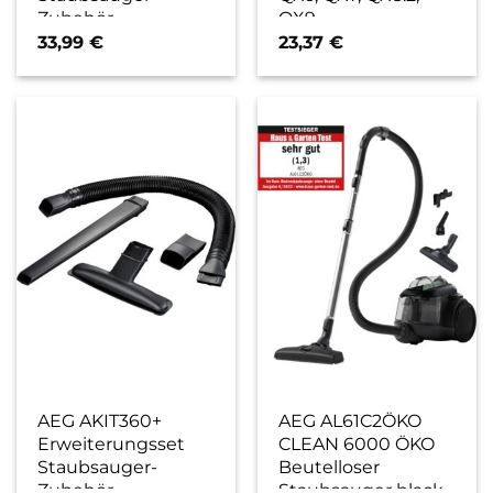
Zubehör
QX9
33,99
€
23,37
€
AEG AKIT360+
AEG AL61C2ÖKO
Erweiterungsset
CLEAN 6000 ÖKO
Staubsauger-
Beutelloser
Zubehör
Staubsauger black