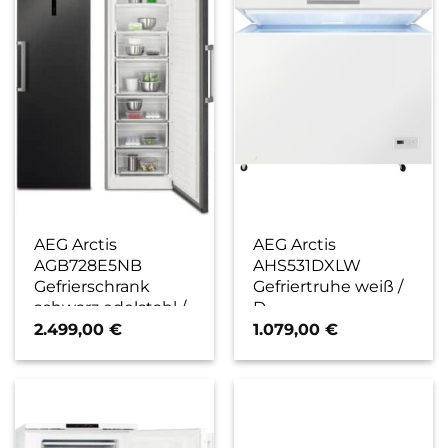
AEG Arctis
AEG Arctis
AGB728E5NB
AHS531DXLW
Gefrierschrank
Gefriertruhe weiß /
schwarz edelstahl /
D
E
2.499,00
€
1.079,00
€