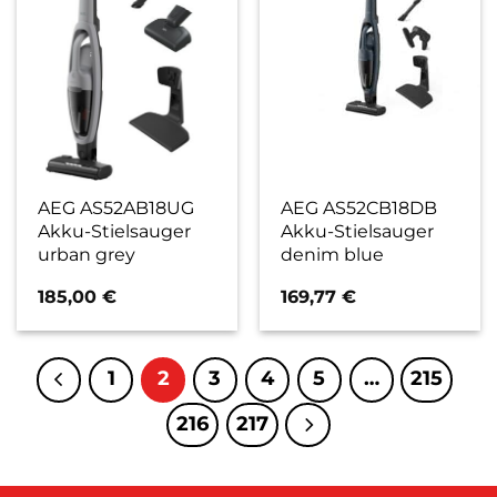
AEG AS52AB18UG
AEG AS52CB18DB
Akku-Stielsauger
Akku-Stielsauger
urban grey
denim blue
185,00
€
169,77
€
1
2
3
4
5
…
215
216
217