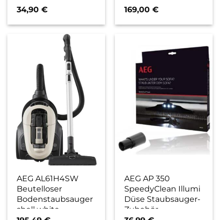
recycled
34,90
€
169,00
€
AEG AL61H4SW
AEG AP 350
Beutelloser
SpeedyClean Illumi
Bodenstaubsauger
Düse Staubsauger-
shell white
Zubehör
195,49
€
36,99
€