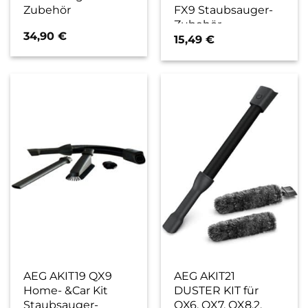
Zubehör
FX9 Staubsauger-
Zubehör
34,90
€
15,49
€
AEG AKIT19 QX9
AEG AKIT21
Home- &Car Kit
DUSTER KIT für
Staubsauger-
QX6, QX7, QX8.2,