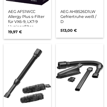
AEG AFS1WCC
AEG AHB526D1LW
Allergy Plus s-Filter
Gefriertruhe weiß /
für VX6-9, LX7-9
D
Hygienefilter
513,00
€
19,97
€