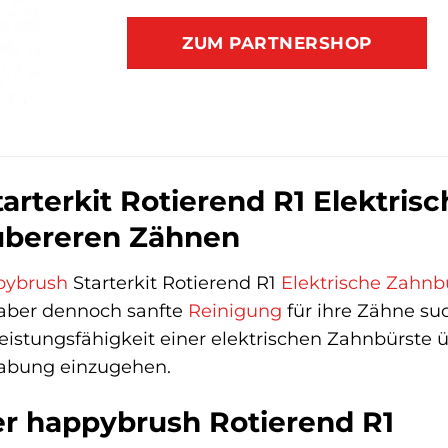
ZUM PARTNERSHOP
arterkit Rotierend R1 Elektris
ubereren Zähnen
pybrush
Starterkit Rotierend R1
Elektrische Zahnb
e, aber dennoch sanfte
Reinigung
für ihre Zähne such
 Leistungsfähigkeit einer elektrischen Zahnbürs
abung einzugehen.
der happybrush Rotierend R1