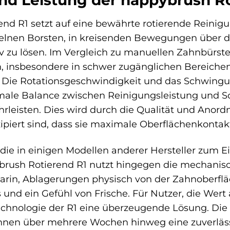
nd Leistung der happybrush Ro
end R1 setzt auf eine bewährte rotierende Reinig
zelnen Borsten, in kreisenden Bewegungen über d
iv zu lösen. Im Vergleich zu manuellen Zahnbürsten
, insbesondere in schwer zugänglichen Bereich
. Die Rotationsgeschwindigkeit und das Schwingu
male Balance zwischen Reinigungsleistung und 
rleisten. Dies wird durch die Qualität und Anor
nzipiert sind, dass sie maximale Oberflächenkonta
 die in einigen Modellen anderer Hersteller zum E
ybrush Rotierend R1 nutzt hingegen die mechanisc
 darin, Ablagerungen physisch von der Zahnoberflä
und ein Gefühl von Frische. Für Nutzer, die Wert 
Technologie der R1 eine überzeugende Lösung. Die 
 Ihnen über mehrere Wochen hinweg eine zuverlä