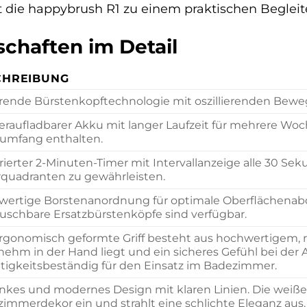
 die happybrush R1 zu einem praktischen Begleite
chaften im Detail
CHREIBUNG
rende Bürstenkopftechnologie mit oszillierenden Bewe
raufladbarer Akku mit langer Laufzeit für mehrere Woc
rumfang enthalten.
rierter 2-Minuten-Timer mit Intervallanzeige alle 30 Se
rquadranten zu gewährleisten.
ertige Borstenanordnung für optimale Oberflächenab
uschbare Ersatzbürstenköpfe sind verfügbar.
rgonomisch geformte Griff besteht aus hochwertigem, r
ehm in der Hand liegt und ein sicheres Gefühl bei der
tigkeitsbeständig für den Einsatz im Badezimmer.
nkes und modernes Design mit klaren Linien. Die weiße 
immerdekor ein und strahlt eine schlichte Eleganz aus.