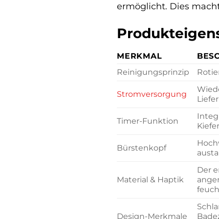
ermöglicht. Dies macht
Produkteigens
MERKMAL
BES
Reinigungsprinzip
Rotie
Wiede
Stromversorgung
Liefe
Integ
Timer-Funktion
Kiefe
Hochw
Bürstenkopf
austa
Der e
Material & Haptik
angen
feuch
Schla
Design-Merkmale
Badez