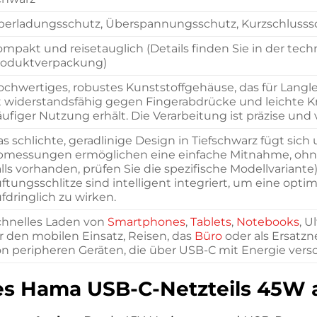
berladungsschutz, Überspannungsschutz, Kurzschlusss
mpakt und reisetauglich (Details finden Sie in der te
roduktverpackung)
chwertiges, robustes Kunststoffgehäuse, das für Langl
t widerstandsfähig gegen Fingerabdrücke und leichte K
ufiger Nutzung erhält. Die Verarbeitung ist präzise und 
s schlichte, geradlinige Design in Tiefschwarz fügt sic
bmessungen ermöglichen eine einfache Mitnahme, ohne
alls vorhanden, prüfen Sie die spezifische Modellvariante
ftungsschlitze sind intelligent integriert, um eine op
fdringlich zu wirken.
chnelles Laden von
Smartphones
,
Tablets
,
Notebooks
, U
r den mobilen Einsatz, Reisen, das
Büro
oder als Ersatzn
n peripheren Geräten, die über USB-C mit Energie vers
des Hama USB-C-Netzteils 45W a