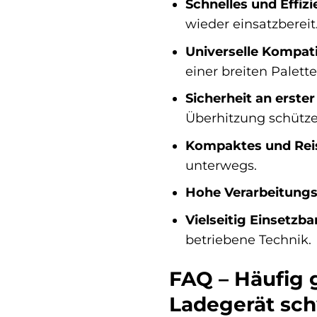
Schnelles und Effiz
wieder einsatzbereit
Universelle Kompatib
einer breiten Palett
Sicherheit an erster 
Überhitzung schütze
Kompaktes und Reis
unterwegs.
Hohe Verarbeitungsq
Vielseitig Einsetzba
betriebene Technik.
FAQ – Häufig 
Ladegerät sc