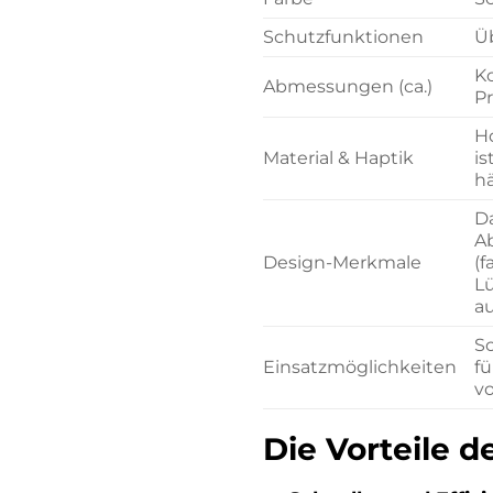
Schutzfunktionen
Ü
Ko
Abmessungen (ca.)
P
Ho
Material & Haptik
is
hä
Da
A
Design-Merkmale
(f
Lü
au
S
Einsatzmöglichkeiten
fü
vo
Die Vorteile 