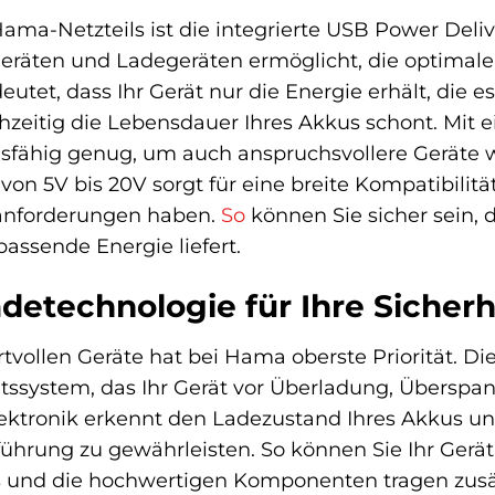
ma-Netzteils ist die integrierte USB Power Delive
 Geräten und Ladegeräten ermöglicht, die optim
utet, dass Ihr Gerät nur die Energie erhält, die
hzeitig die Lebensdauer Ihres Akkus schont. Mit
ngsfähig genug, um auch anspruchsvollere Geräte
on 5V bis 20V sorgt für eine breite Kompatibilitä
eanforderungen haben.
So
können Sie sicher sein, 
assende Energie liefert.
adetechnologie für Ihre Sicherh
tvollen Geräte hat bei Hama oberste Priorität. Di
tssystem, das Ihr Gerät vor Überladung, Überspan
lektronik erkennt den Ladezustand Ihres Akkus u
führung zu gewährleisten. So können Sie Ihr Gerät
s und die hochwertigen Komponenten tragen zusätz