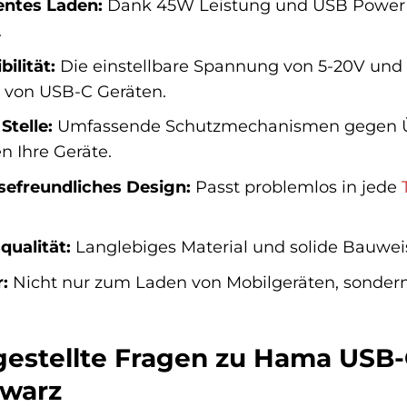
ientes Laden:
Dank 45W Leistung und USB Power D
.
ilität:
Die einstellbare Spannung von 5-20V und
e von USB-C Geräten.
Stelle:
Umfassende Schutzmechanismen gegen Üb
n Ihre Geräte.
efreundliches Design:
Passt problemlos in jede
ualität:
Langlebiges Material und solide Bauwei
r:
Nicht nur zum Laden von Mobilgeräten, sonder
gestellte Fragen zu Hama USB-
hwarz