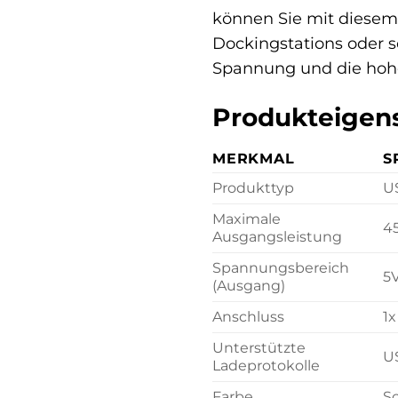
können Sie mit diesem 
Dockingstations oder s
Spannung und die hohe
Produkteigens
MERKMAL
S
Produkttyp
US
Maximale
4
Ausgangsleistung
Spannungsbereich
5V
(Ausgang)
Anschluss
1
Unterstützte
U
Ladeprotokolle
Farbe
S