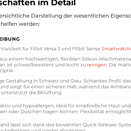
chaften im Detail
bersichtliche Darstellung der wesentlichen Eige
 helfen werden:
EIBUNG
ntwickelt für Fitbit Versa 3 und Fitbit Sense
Smartwatch
 aus einem hochwertigen, flexiblen Silikon-Mischmater
an, ist schweißresistent und leicht zu
reinigen
. Die matt
 Optik.
ge Gestaltung in Schwarz und Grau. Schlankes Profil, das 
 und sorgt für einen sicheren Halt, während das Armban
nterstützt die Belüftung.
tiv und hypoallergen, ideal für empfindliche Haut und 
 oder Duschen tragen können. Flexibilität ermöglicht
nd lässt sich dank des bewährten Quick-Release-System
se befestigen und wieder abnehmen.