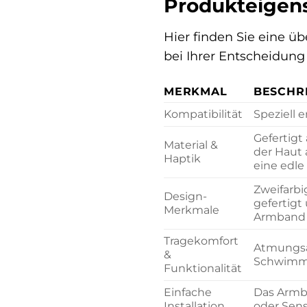
Produkteigens
Hier finden Sie eine ü
bei Ihrer Entscheidung
MERKMAL
BESCHR
Kompatibilität
Speziell e
Gefertigt
Material &
der Haut 
Haptik
eine edle
Zweifarbi
Design-
gefertigt
Merkmale
Armband u
Tragekomfort
Atmungsak
&
Schwimmen
Funktionalität
Einfache
Das Armba
Installation
oder Sen