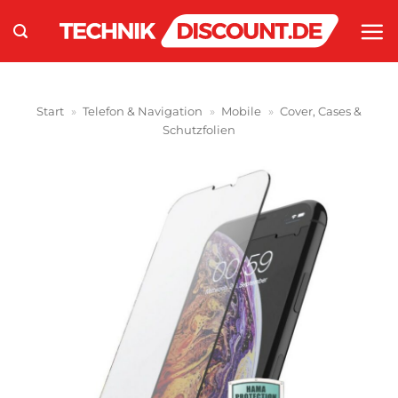
Zum
Inhalt
springen
Start
»
Telefon & Navigation
»
Mobile
»
Cover, Cases &
Schutzfolien