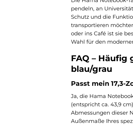
Die Hama Notebook-Tasch
pendeln, an Universitä
Schutz und die Funktion
transportieren möchten
oder ins Café ist sie 
Wahl für den modernen
FAQ – Häufig 
blau/grau
Passt mein 17,3-Z
Ja, die Hama Notebook-T
(entspricht ca. 43,9 c
Abmessungen dieser No
Außenmaße Ihres spezi