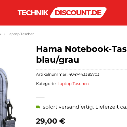
o.
»
Laptop Taschen
Hama Notebook-Tasch
blau/grau
Artikelnummer:
4047443385703
Kategorie:
Laptop Taschen
sofort versandfertig, Lieferzeit c
29,00
€