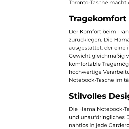
Toronto-Tasche macht e
Tragekomfort
Der Komfort beim Trans
zurücklegen. Die Hama
ausgestattet, der eine 
Gewicht gleichmäßig ver
komfortable Tragemögl
hochwertige Verarbeitu
Notebook-Tasche im täg
Stilvolles Des
Die Hama Notebook-Tas
und unaufdringliches D
nahtlos in jede Garder