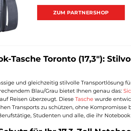
ZUM PARTNERSHOP
Tasche Toronto (17,3″): Stilvol
sige und gleichzeitig stilvolle Transportlösung für
prechendem Blau/Grau bietet Ihnen genau das:
Si
 auf Reisen überzeugt. Diese
Tasche
wurde entwick
chen Transports zu schützen, ohne Kompromisse be
r Berufstätige, Studenten und alle, die ihr Noteb