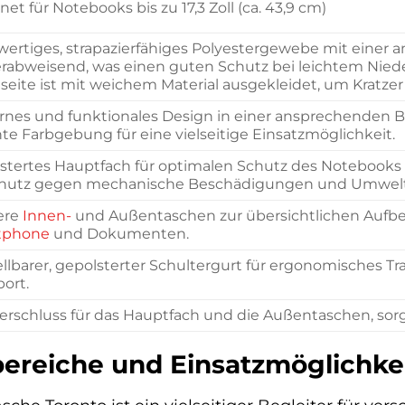
et für Notebooks bis zu 17,3 Zoll (ca. 43,9 cm)
ertiges, strapazierfähiges Polyestergewebe mit einer 
rabweisend, was einen guten Schutz bei leichtem Nieder
seite ist mit weichem Material ausgekleidet, um Kratze
nes und funktionales Design in einer ansprechenden B
te Farbgebung für eine vielseitige Einsatzmöglichkeit.
stertes Hauptfach für optimalen Schutz des Notebooks
chutz gegen mechanische Beschädigungen und Umwelte
ere
Innen-
und Außentaschen zur übersichtlichen Aufbew
tphone
und Dokumenten.
ellbarer, gepolsterter Schultergurt für ergonomisches Tra
port.
erschluss für das Hauptfach und die Außentaschen, sorgt
reiche und Einsatzmöglichke