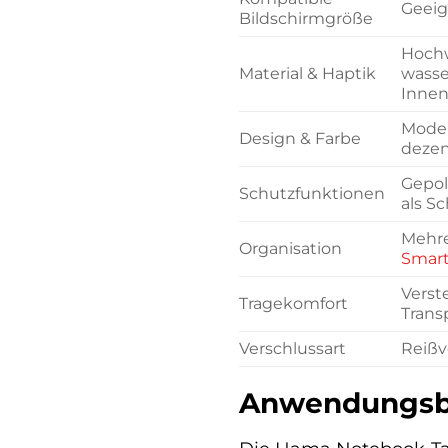
Geeign
Bildschirmgröße
Hochw
Material & Haptik
wasse
Innen
Moder
Design & Farbe
dezen
Gepol
Schutzfunktionen
als S
Mehr
Organisation
Smar
Verst
Tragekomfort
Trans
Verschlussart
Reißv
Anwendungsbe