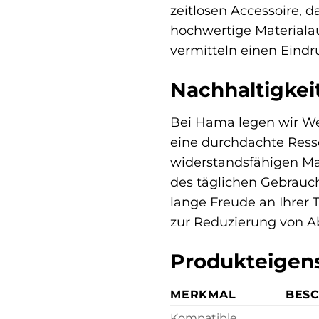
zeitlosen Accessoire, d
hochwertige Materialau
vermitteln einen Eindr
Nachhaltigkei
Bei Hama legen wir Wer
eine durchdachte Ress
widerstandsfähigen Mat
des täglichen Gebrauch
lange Freude an Ihrer 
zur Reduzierung von Ab
Produkteigens
MERKMAL
BES
Kompatible