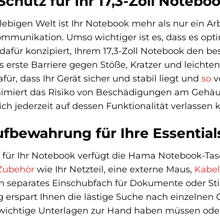
chutz für Ihr 17,3-Zoll Notebo
ebigen Welt ist Ihr Notebook mehr als nur ein Arbei
Kommunikation. Umso wichtiger ist es, dass es op
 dafür konzipiert, Ihrem 17,3-Zoll Notebook den b
s erste Barriere gegen Stöße, Kratzer und leichte
ür, dass Ihr Gerät sicher und stabil liegt und
so
v
nimiert das Risiko von Beschädigungen am Gehäus
sich jederzeit auf dessen Funktionalität verlassen
ufbewahrung für Ihre Essential
ür Ihr Notebook verfügt die Hama Notebook-Tas
Zubehör
wie Ihr Netzteil, eine externe Maus,
Kabel
 Ein separates Einschubfach für Dokumente oder Sti
 erspart Ihnen die lästige Suche nach einzelnen
 wichtige Unterlagen zur Hand haben müssen oder 