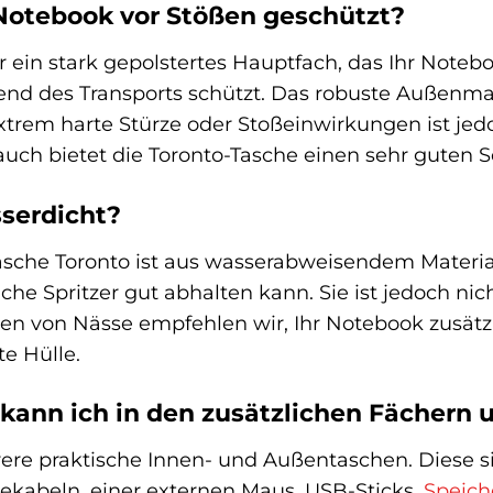
Notebook vor Stößen geschützt?
r ein stark gepolstertes Hauptfach, das Ihr Notebo
d des Transports schützt. Das robuste Außenmate
extrem harte Stürze oder Stoßeinwirkungen ist jed
auch bietet die Toronto-Tasche einen sehr guten S
sserdicht?
he Toronto ist aus wasserabweisendem Material g
che Spritzer gut abhalten kann. Sie ist jedoch ni
n von Nässe empfehlen wir, Ihr Notebook zusätzl
te Hülle.
ann ich in den zusätzlichen Fächern 
rere praktische Innen- und Außentaschen. Diese s
dekabeln, einer externen Maus, USB-Sticks,
Speich