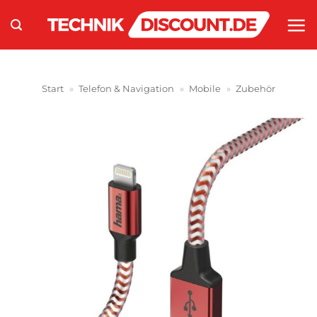
Zum
Inhalt
springen
Start
»
Telefon & Navigation
»
Mobile
»
Zubehör