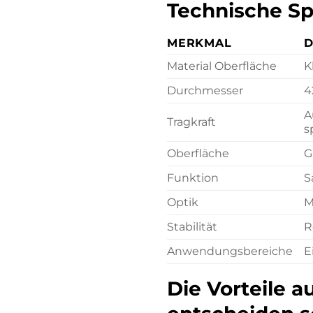
Technische S
MERKMAL
D
Material Oberfläche
K
Durchmesser
4
A
Tragkraft
s
Oberfläche
G
Funktion
S
Optik
M
Stabilität
R
Anwendungsbereiche
E
Die Vorteile a