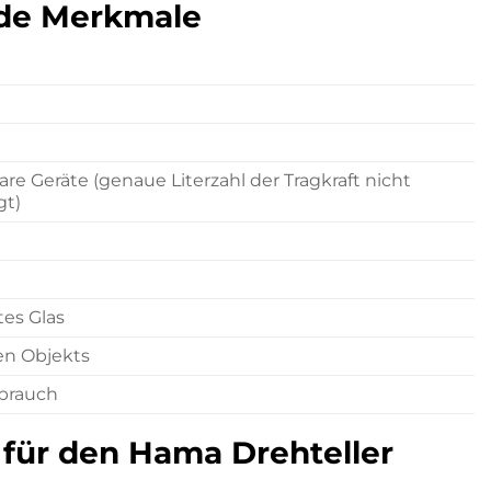
nde Merkmale
re Geräte (genaue Literzahl der Tragkraft nicht
gt)
tes Glas
en Objekts
ebrauch
h für den Hama Drehteller