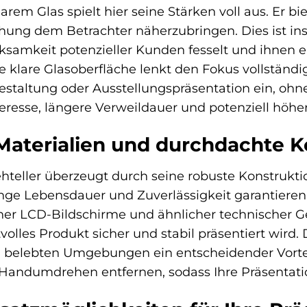
rem Glas spielt hier seine Stärken voll aus. Er bie
ehung dem Betrachter näherzubringen. Dies ist i
ksamkeit potenzieller Kunden fesselt und ihnen er
ie klare Glasoberfläche lenkt den Fokus vollständi
estaltung oder Ausstellungspräsentation ein, ohne
eresse, längere Verweildauer und potenziell höhe
aterialien und durchdachte K
teller überzeugt durch seine robuste Konstrukt
ange Lebensdauer und Zuverlässigkeit garantieren. D
r LCD-Bildschirme und ähnlicher technischer Ger
tvolles Produkt sicher und stabil präsentiert wird.
n belebten Umgebungen ein entscheidender Vorteil
m Handumdrehen entfernen, sodass Ihre Präsentatio