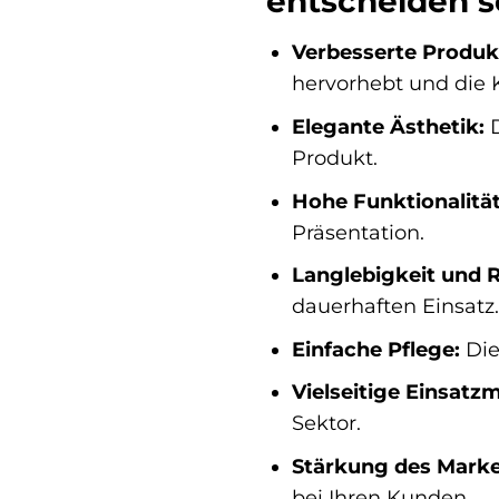
entscheiden so
Verbesserte Produ
hervorhebt und die 
Elegante Ästhetik:
D
Produkt.
Hohe Funktionalität
Präsentation.
Langlebigkeit und R
dauerhaften Einsatz.
Einfache Pflege:
Die
Vielseitige Einsatz
Sektor.
Stärkung des Mark
bei Ihren Kunden.