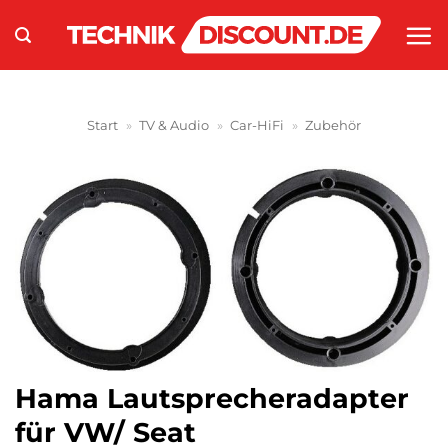
Zum
Inhalt
springen
Start
»
TV & Audio
»
Car-HiFi
»
Zubehör
Hama Lautsprecheradapter
für VW/ Seat