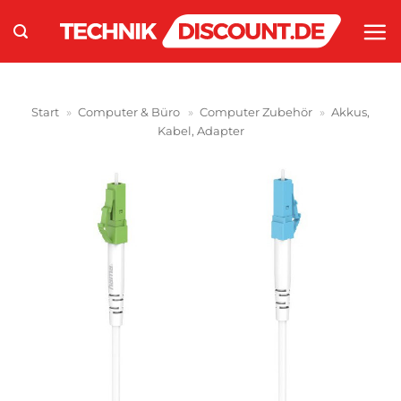
Zum
Inhalt
springen
Start
»
Computer & Büro
»
Computer Zubehör
»
Akkus,
Kabel, Adapter