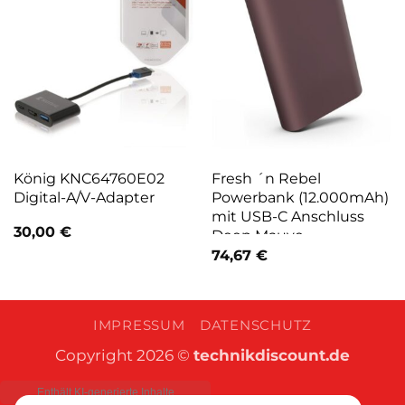
König KNC64760E02
Fresh ´n Rebel
Digital-A/V-Adapter
Powerbank (12.000mAh)
mit USB-C Anschluss
30,00
€
Deep Mauve
74,67
€
IMPRESSUM
DATENSCHUTZ
Copyright 2026 ©
technikdiscount.de