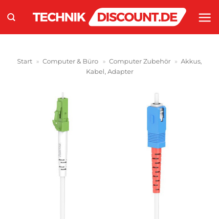
Zum
Inhalt
springen
Start
»
Computer & Büro
»
Computer Zubehör
»
Akkus,
Kabel, Adapter