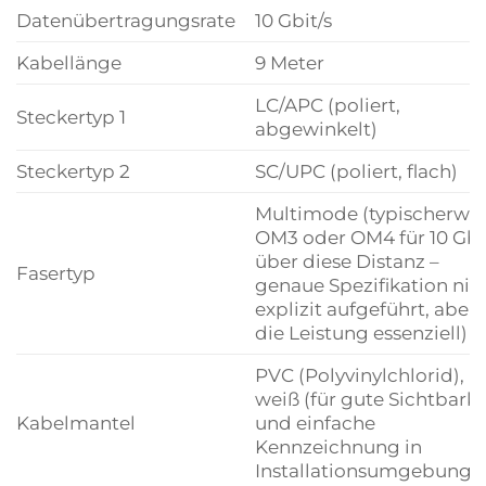
Datenübertragungsrate
10 Gbit/s
Kabellänge
9 Meter
LC/APC (poliert,
Steckertyp 1
abgewinkelt)
Steckertyp 2
SC/UPC (poliert, flach)
Multimode (typischerwei
OM3 oder OM4 für 10 Gbi
über diese Distanz –
Fasertyp
genaue Spezifikation nic
explizit aufgeführt, aber 
die Leistung essenziell)
PVC (Polyvinylchlorid),
weiß (für gute Sichtbarke
Kabelmantel
und einfache
Kennzeichnung in
Installationsumgebunge