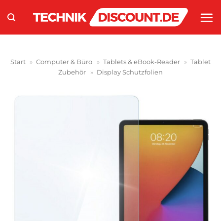
Zum
Inhalt
springen
Start
»
Computer & Büro
»
Tablets & eBook-Reader
»
Tablet
Zubehör
»
Display Schutzfolien