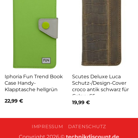
Iphoria Fun Trend Book
Scutes Deluxe Luca
Case Handy-
Schutz-/Design-Cover
Klapptasche hellgrün
croco antik schwarz für
Galaxy S5
22,99
€
19,99
€
IMPRESSUM
DATENSCHUTZ
Copyright 2026 ©
technikdiscount.de