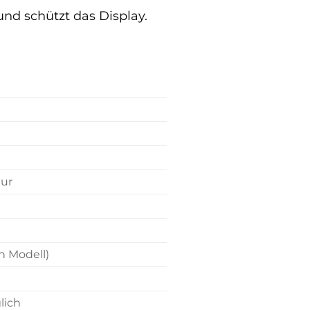
nd schützt das Display.
tur
ch Modell)
lich