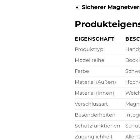
Sicherer Magnetver
Produkteigens
EIGENSCHAFT
BES
Produkttyp
Handy
Modellreihe
Bookl
Farbe
Schw
Material (Außen)
Hochw
Material (Innen)
Weich
Verschlussart
Magne
Besonderheiten
Integ
Schutzfunktionen
Schut
Zugänglichkeit
Alle 