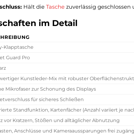
schluss:
Hält die
Tasche
zuverlässig geschlossen u
chaften im Detail
CHREIBUNG
-Klapptasche
et Guard Pro
arz
ertiger Kunstleder-Mix mit robuster Oberflächenstruk
e Mikrofaser zur Schonung des Displays
tverschluss für sicheres Schließen
rierte Standfunktion, Kartenfächer (Anzahl variiert je na
z vor Kratzern, Stößen und alltäglicher Abnutzung
Tasten, Anschlüsse und Kameraaussparungen frei zugäng