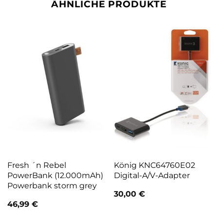
ÄHNLICHE PRODUKTE
Fresh ´n Rebel
König KNC64760E02
PowerBank (12.000mAh)
Digital-A/V-Adapter
Powerbank storm grey
30,00
€
46,99
€