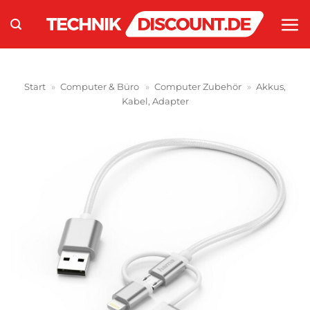
Zum
Inhalt
springen
Start
»
Computer & Büro
»
Computer Zubehör
»
Akkus,
Kabel, Adapter