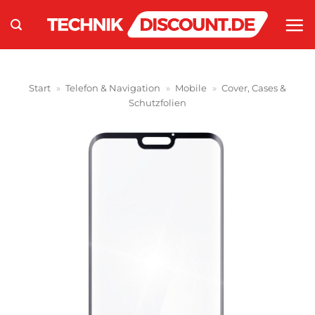
Zum
Inhalt
springen
Start
»
Telefon & Navigation
»
Mobile
»
Cover, Cases &
Schutzfolien