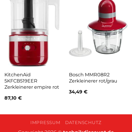
KitchenAid
Bosch MMR08R2
5KFCB519EER
Zerkleinerer rot/grau
Zerkleinerer empire rot
34,49
€
87,10
€
IMPRESSUM
DATENSCHUTZ