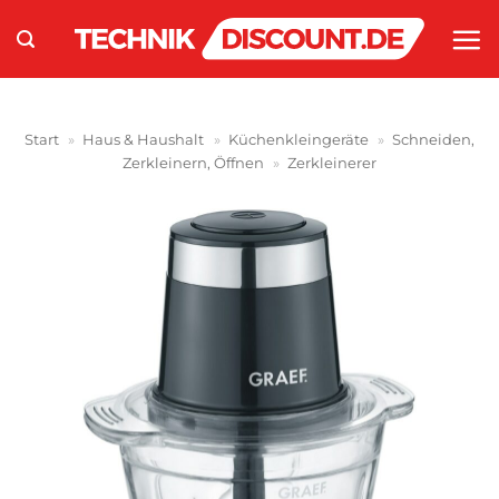
Zum
Inhalt
springen
Start
»
Haus & Haushalt
»
Küchenkleingeräte
»
Schneiden,
Zerkleinern, Öffnen
»
Zerkleinerer