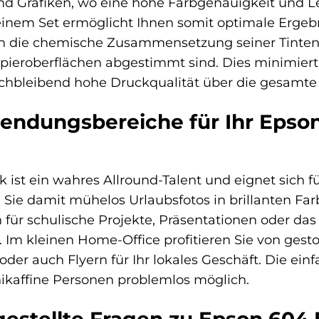
d Grafiken, wo eine hohe Farbgenauigkeit und Leu
einem Set ermöglicht Ihnen somit optimale Ergebn
on die chemische Zusammensetzung seiner Tinten st
pieroberflächen abgestimmt sind. Dies minimiert
eichbleibend hohe Druckqualität über die gesamte
ndungsbereiche für Ihr Epson
k ist ein wahres Allround-Talent und eignet sich 
ie damit mühelos Urlaubsfotos in brillanten Far
ür schulische Projekte, Präsentationen oder das
 Im kleinen Home-Office profitieren Sie von gest
der auch Flyern für Ihr lokales Geschäft. Die e
ikaffine Personen problemlos möglich.