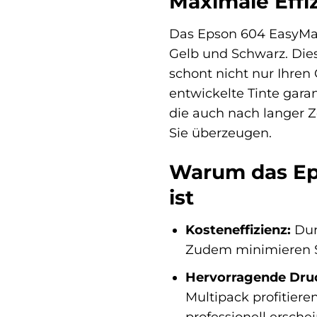
Maximale Effi
Das Epson 604 EasyMail
Gelb und Schwarz. Diese
schont nicht nur Ihren
entwickelte Tinte gara
die auch nach langer Z
Sie überzeugen.
Warum das Eps
ist
Kosteneffizienz:
Durc
Zudem minimieren Sie
Hervorragende Druc
Multipack profitiere
professionell ersche