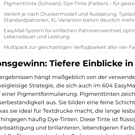
Pigmenttinte (Schwarz), Dye-Tinte (Farben) – für gesto
Variiert je nach Druckermodell und Auslastung. Typisc
Standardpatronen, XL-Varianten bieten deutlich mehr
EasyMail System für einfachen Patronenwechsel, opti
Lebensdauer und Leistung.
Multipack zur gleichzeitigen Verfügbarkeit aller vier F
onsgewinn: Tiefere Einblicke i
ergebnissen hängt maßgeblich von der verwendete
eigleisige Strategie, die sich auch im 604 EasyMa
uf einer Pigmentformulierung. Pigmenttinten zeic
erbeständigkeit aus. Sie bilden eine feine Schic
as sie ideal für Textdrucke macht, die lange lesb
ingegen häufig Dye-Tinten. Diese Tinte ist flüssig
Farbsättigung und brillanteren, lebendigeren Farb