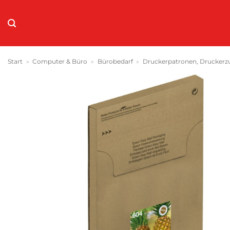
Zum
Inhalt
springen
Start
»
Computer & Büro
»
Bürobedarf
»
Druckerpatronen, Druckerz