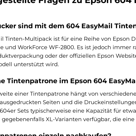
gestellte Fragen zu Epson 604 
cker sind mit dem 604 EasyMail Tinte
 Tinten-Multipack ist für eine Reihe von Epson D
e und WorkForce WF-2800. Es ist jedoch immer ra
duktverpackung oder der offiziellen Epson Website
dell unterstützt wird.
ne Tintenpatrone im Epson 604 EasyMa
weite einer Tintenpatrone hängt von verschiedene
usgedruckten Seiten und die Druckeinstellungen.
04er Sets typischerweise eine Kapazität für etwa 1
gebenenfalls XL-Varianten verfügbar, die eine d
enpatronen einzeln nachkaufen?