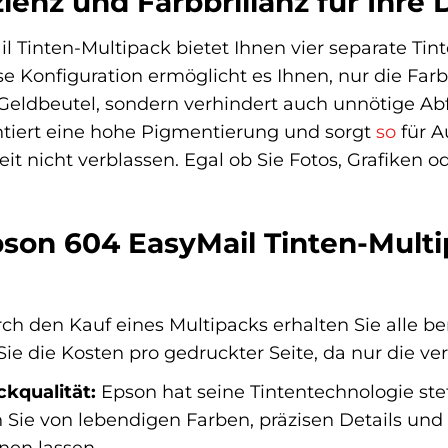
zienz und Farbbrillanz für Ihr
 Tinten-Multipack bietet Ihnen vier separate Ti
 Konfiguration ermöglicht es Ihnen, nur die Farbe 
 Geldbeutel, sondern verhindert auch unnötige Abf
ntiert eine hohe Pigmentierung und sorgt
so
für A
eit nicht verblassen. Egal ob Sie Fotos, Grafiken 
on 604 EasyMail Tinten-Multipa
h den Kauf eines Multipacks erhalten Sie alle be
 die Kosten pro gedruckter Seite, da nur die verb
kqualität:
Epson hat seine Tintentechnologie ste
n Sie von lebendigen Farben, präzisen Details un
inen lassen.