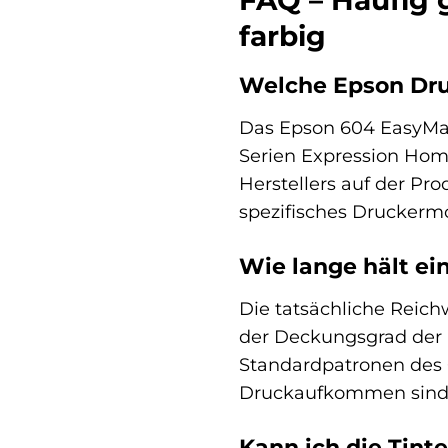
FAQ – Häufig 
farbig
Welche Epson Dru
Das Epson 604 EasyMail
Serien Expression Hom
Herstellers auf der Pro
spezifisches Druckermo
Wie lange hält ei
Die tatsächliche Reich
der Deckungsgrad der a
Standardpatronen des 6
Druckaufkommen sind ge
Kann ich die Tint