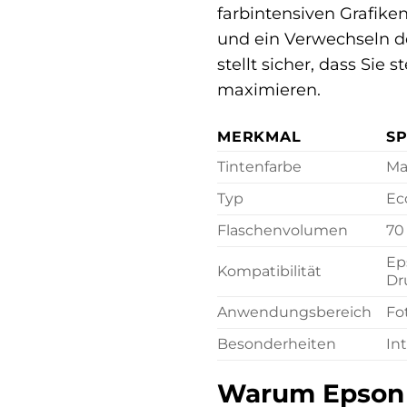
farbintensiven Grafiken
und ein Verwechseln de
stellt sicher, dass Si
maximieren.
MERKMAL
SP
Tintenfarbe
Ma
Typ
Ec
Flaschenvolumen
70
Ep
Kompatibilität
Dr
Anwendungsbereich
Fo
Besonderheiten
In
Warum Epson 1