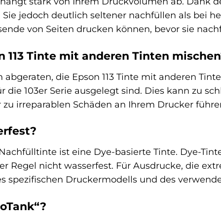
t hängt stark von Ihrem Druckvolumen ab. Dank d
ie jedoch deutlich seltener nachfüllen als bei 
usende von Seiten drucken können, bevor sie nach
n 113 Tinte mit anderen Tinten mische
 abgeraten, die Epson 113 Tinte mit anderen Tint
ür die 103er Serie ausgelegt sind. Dies kann zu 
 zu irreparablen Schäden an Ihrem Drucker führe
erfest?
achfülltinte ist eine Dye-basierte Tinte. Dye-Tint
der Regel nicht wasserfest. Für Ausdrucke, die ex
res spezifischen Druckermodells und des verwende
coTank“?