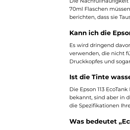
Die Nachfüllhäufigkei
70ml Flaschen müssen S
berichten, dass sie Ta
Kann ich die Epso
Es wird dringend davon
verwenden, die nicht f
Druckkopfes und sogar
Ist die Tinte wass
Die Epson 113 EcoTank N
bekannt, sind aber in 
die Spezifikationen Ih
Was bedeutet „E