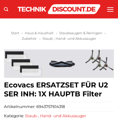
Zum
Inhalt
springen
Start
»
Haus & Haushalt
»
Staubsaugen & Reinigen
»
Zubehör
»
Staub-, Hand- und Akkusauger
Ecovacs ERSATZSET FÜR U2
SER INH: 1X HAUPTB Filter
Artikelnummer:
6943757614318
Kategorie:
Staub-, Hand- und Akkusauger