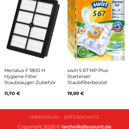
Menalux F 1800 H
swirl S 67 MP Plus
Hygiene Filter
Starterset
Staubsauger-Zubehör
Staubfilterbeutel
11,70
€
19,99
€
IMPRESSUM
DATENSCHUTZ
Copyright 2026 ©
technikdiscount.de