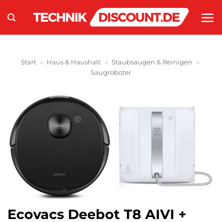
Zum
Inhalt
springen
Start
»
Haus & Haushalt
»
Staubsaugen & Reinigen
»
Saugroboter
Ecovacs Deebot T8 AIVI +