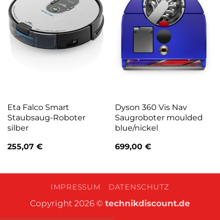
Eta Falco Smart
Dyson 360 Vis Nav
Staubsaug-Roboter
Saugroboter moulded
silber
blue/nickel
255,07
€
699,00
€
IMPRESSUM
DATENSCHUTZ
Copyright 2026 ©
technikdiscount.de