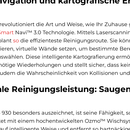
avigation und kartografische Er
olutioniert die Art und Weise, wie Ihr Zuhause ge
Smart
Navi™ 3.0 Technologie. Mittels Laserscanning
plant
so
die effizienteste Reinigungsroute. Sie kö
ieren, virtuelle Wände setzen, um bestimmte Ber
uswählen. Diese intelligente Kartografierung erm
ötige Wiederholungen und stellt sicher, dass kei
udem die Wahrscheinlichkeit von Kollisionen und 
ale Reinigungsleistung: Sauge
0 besonders auszeichnet, ist seine Fähigkeit, s
attet mit einem hochentwickelten Ozmo™ Wischsy
f intelligente Weise und entfernt so hartnäckig