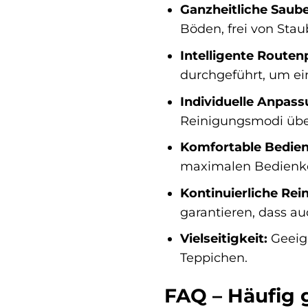
Ganzheitliche Saube
Böden, frei von Sta
Intelligente Routen
durchgeführt, um ei
Individuelle Anpass
Reinigungsmodi über
Komfortable Bedie
maximalen Bedienk
Kontinuierliche Rei
garantieren, dass a
Vielseitigkeit:
Geeign
Teppichen.
FAQ – Häufig 