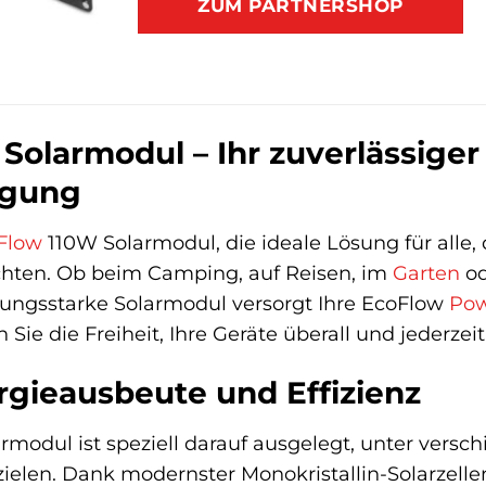
ZUM PARTNERSHOP
olarmodul – Ihr zuverlässiger 
rgung
Flow
110W Solarmodul, die ideale Lösung für all
hten. Ob beim Camping, auf Reisen, im
Garten
od
tungsstarke Solarmodul versorgt Ihre EcoFlow
Pow
Sie die Freiheit, Ihre Geräte überall und jederzei
gieausbeute und Effizienz
rmodul ist speziell darauf ausgelegt, unter ver
ielen. Dank modernster Monokristallin-Solarzelle