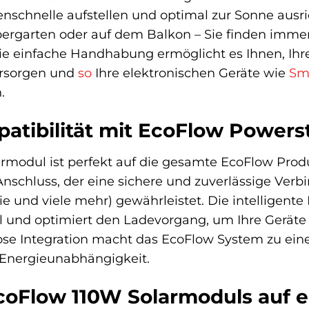
denschnelle aufstellen und optimal zur Sonne aus
ebergarten oder auf dem Balkon – Sie finden imme
e einfache Handhabung ermöglicht es Ihnen, Ihre
ersorgen und
so
Ihre elektronischen Geräte wie
Sm
.
atibilität mit EcoFlow Powers
rmodul ist perfekt auf die gesamte EcoFlow Prod
nschluss, der eine sichere und zuverlässige Ver
ie und viele mehr) gewährleistet. Die intelligente
 und optimiert den Ladevorgang, um Ihre Geräte 
ose Integration macht das EcoFlow System zu ein
 Energieunabhängigkeit.
EcoFlow 110W Solarmoduls auf e