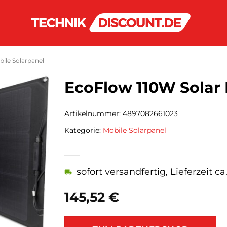
ile Solarpanel
EcoFlow 110W Solar
Artikelnummer:
4897082661023
Kategorie:
Mobile Solarpanel
sofort versandfertig, Lieferzeit c
145,52
€