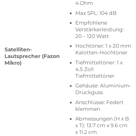
4 Ohm
Max SPL: 104 dB
Empfohlene
Verstärkerleistung:
20 – 120 Watt
Hochtöner: 1 x 20 mm
Satelliten-
Kalotten-Hochtöner
Lautsprecher (Fazon
Tiefmitteltöner: 1 x
Mikro)
4.5 Zoll
Tiefmitteltöner
Gehäuse: Aluminium-
Druckguss
Anschlüsse: Federt
klemmen
Abmessungen (H x B
x T): 13.7 cm x 9.6 cm
x 11.2 cm