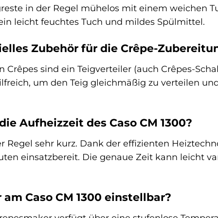
reste in der Regel mühelos mit einem weichen Tu
in leicht feuchtes Tuch und mildes Spülmittel.
ielles Zubehör für die Crêpe-Zubereit
n Crêpes sind ein Teigverteiler (auch Crêpes-Scha
freich, um den Teig gleichmäßig zu verteilen und
die Aufheizzeit des Caso CM 1300?
 der Regel sehr kurz. Dank der effizienten Heiztec
en einsatzbereit. Die genaue Zeit kann leicht vari
r am Caso CM 1300 einstellbar?
repesmaker verfügt über eine stufenlose Temperat