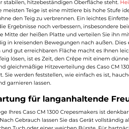
r stabilen, hitzebeständigen Oberfläche steht.
He
e meisten Teige ist eine mittlere bis hohe Stufe 
ohne den Teig zu verbrennen. Ein leichtes Einfett
ie Ergebnisse noch verbessern, insbesondere beim
ie Mitte der heißen Platte und verteilen Sie ihn
äßig in kreisenden Bewegungen nach außen. Dies 
 und gut erreichbaren Fläche macht es Ihnen leich
Teig lösen, ist es Zeit, den Crêpe mit einem dün
d gleichmäßige Hitzeverteilung des Caso CM 1300 
t. Sie werden feststellen, wie einfach es ist, hauc
nd garnieren lassen.
rtung für langanhaltende Fre
ge Ihres Caso CM 1300 Crepesmakers ist denkbar 
Nach Gebrauch lassen Sie das Gerät vollständig ab
hen Tuch oder einer weichen Bürste. Für hartnäc