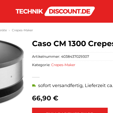
eräte
»
Crepes-Maker
Caso CM 1300 Crepe
Artikelnummer:
4038437029307
Kategorie:
Crepes-Maker
sofort versandfertig, Lieferzeit c
66,90
€