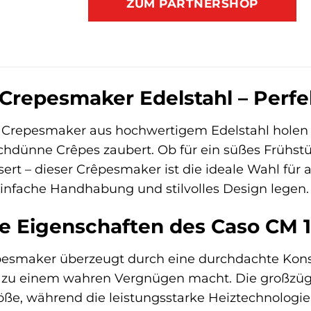
ZUM PARTNERSHOP
Crepesmaker Edelstahl – Perfek
Crepesmaker aus hochwertigem Edelstahl holen Sie
hdünne Crêpes zaubert. Ob für ein süßes Frühstüc
rt – dieser Crêpesmaker ist die ideale Wahl für al
 einfache Handhabung und stilvolles Design legen.
e Eigenschaften des Caso CM 
esmaker überzeugt durch eine durchdachte Konstr
 zu einem wahren Vergnügen macht. Die großzügi
öße, während die leistungsstarke Heiztechnologie