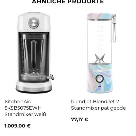
ÄHNLICHE PRODUKTE
KitchenAid
blendjet BlendJet 2
5KSB5075EWH
Standmixer pat geode
Standmixer weiß
77,17
€
1.009,00
€