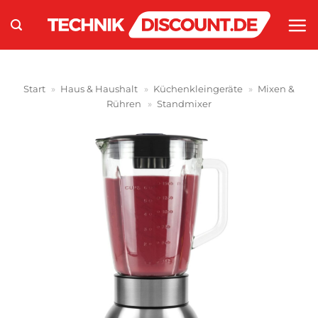
Zum
Inhalt
springen
Start
»
Haus & Haushalt
»
Küchenkleingeräte
»
Mixen &
Rühren
»
Standmixer