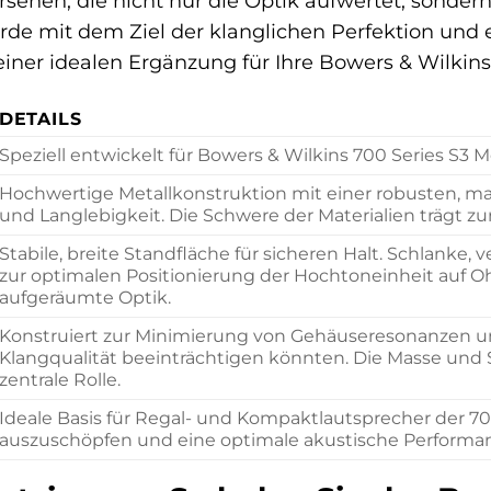
sehen, die nicht nur die Optik aufwertet, sonder
rde mit dem Ziel der klanglichen Perfektion und
einer idealen Ergänzung für Ihre Bowers & Wilkin
DETAILS
Speziell entwickelt für Bowers & Wilkins 700 Series S3 M
Hochwertige Metallkonstruktion mit einer robusten, ma
und Langlebigkeit. Die Schwere der Materialien trägt z
Stabile, breite Standfläche für sicheren Halt. Schlanke,
zur optimalen Positionierung der Hochtoneinheit auf Oh
aufgeräumte Optik.
Konstruiert zur Minimierung von Gehäuseresonanzen un
Klangqualität beeinträchtigen könnten. Die Masse und St
zentrale Rolle.
Ideale Basis für Regal- und Kompaktlautsprecher der 700
auszuschöpfen und eine optimale akustische Performan