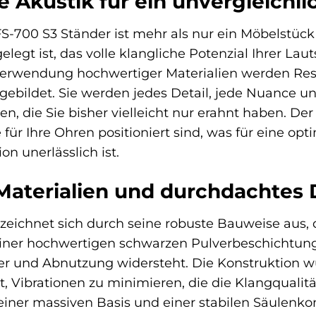
e Akustik für ein unvergleichl
-700 S3 Ständer ist mehr als nur ein Möbelstück – 
elegt ist, das volle klangliche Potenzial Ihrer Lau
Verwendung hochwertiger Materialien werden Reso
ebildet. Sie werden jedes Detail, jede Nuance u
ben, die Sie bisher vielleicht nur erahnt haben. D
 für Ihre Ohren positioniert sind, was für eine o
 unerlässlich ist.
aterialien und durchdachtes 
eichnet sich durch seine robuste Bauweise aus, di
einer hochwertigen schwarzen Pulverbeschichtung
zer und Abnutzung widersteht. Die Konstruktion 
t, Vibrationen zu minimieren, die die Klangqualit
iner massiven Basis und einer stabilen Säulenkons