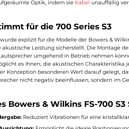
aufgeräumte Optik, indem sie
Kabel
unauffällig ve
immt für die 700 Series S3
wurde explizit für die Modelle der Bowers & Wilki
akustische Leistung sicherstellt. Die Montage de
re Lautsprecher umgehend in Betrieb nehmen könn
glicht es Ihnen, die akustischen Charakteristika 
er Konzeption besonderen Wert darauf gelegt, da
echer nicht negativ beeinflussen, sondern im Geg
des Bowers & Wilkins FS-700 S3
dergabe:
Reduziert Vibrationen für eine kristallkl
Ausrichtung:
Ermöglicht die ideale Positionierun