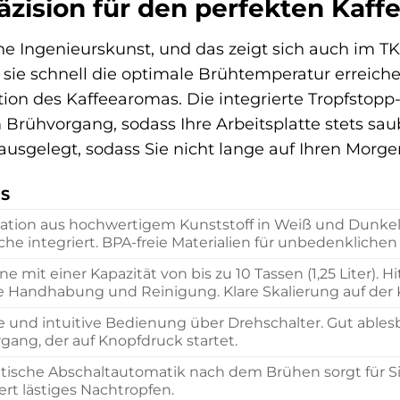
äzision für den perfekten Kaff
che Ingenieurskunst, und das zeigt sich auch im
s sie schnell die optimale Brühtemperatur erreich
ktion des Kaffeearomas. Die integrierte Tropfsto
rühvorgang, sodass Ihre Arbeitsplatte stets saube
 ausgelegt, sodass Sie nicht lange auf Ihren Mor
LS
tion aus hochwertigem Kunststoff in Weiß und Dunkelgra
che integriert. BPA-freie Materialien für unbedenklichen
ne mit einer Kapazität von bis zu 10 Tassen (1,25 Liter)
e Handhabung und Reinigung. Klare Skalierung auf der 
e und intuitive Bedienung über Drehschalter. Gut able
gang, der auf Knopfdruck startet.
ische Abschaltautomatik nach dem Brühen sorgt für Si
ert lästiges Nachtropfen.