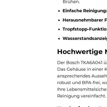
Brühen.
Einfache Reinigung
Herausnehmbarer Fil
Tropfstopp-Funktio
Wasserstandsanzei
Hochwertige Ma
Der Bosch TKA6A041 übe
Das Gehäuse in einer
ansprechendes Aussehe
robust und BPA-frei, w
Ihre Lebensmittelsiche
Reinigung vereinfacht.