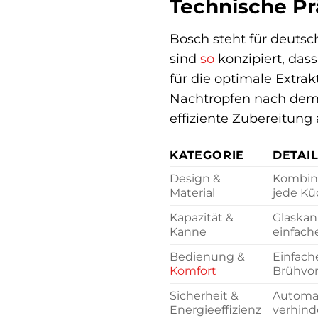
Technische Pr
Bosch steht für deuts
sind
so
konzipiert, das
für die optimale Extra
Nachtropfen nach dem B
effiziente Zubereitung
KATEGORIE
DETAI
Design &
Kombina
Material
jede Kü
Kapazität &
Glaskan
Kanne
einfach
Bedienung &
Einfach
Komfort
Brühvor
Sicherheit &
Automat
Energieeffizienz
verhind