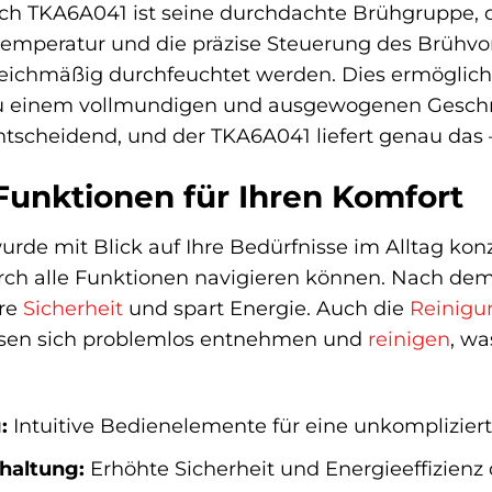
ch TKA6A041 ist seine durchdachte Brühgruppe, d
emperatur und die präzise Steuerung des Brühvor
leichmäßig durchfeuchtet werden. Dies ermöglicht
zu einem vollmundigen und ausgewogenen Geschmac
ntscheidend, und der TKA6A041 liefert genau das –
unktionen für Ihren Komfort
e mit Blick auf Ihre Bedürfnisse im Alltag konzip
rch alle Funktionen navigieren können. Nach de
hre
Sicherheit
und spart Energie. Auch die
Reinigu
ssen sich problemlos entnehmen und
reinigen
, wa
:
Intuitive Bedienelemente für eine unkomplizie
haltung:
Erhöhte Sicherheit und Energieeffizien