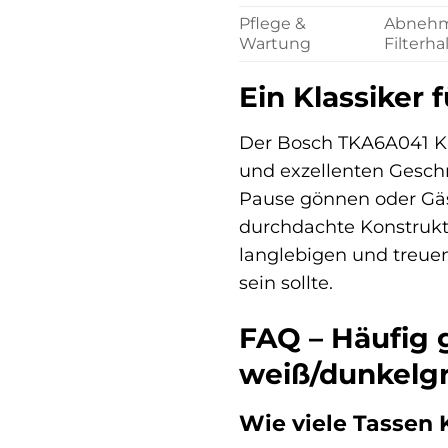
Pflege &
Abnehmb
Wartung
Filterha
Ein Klassiker 
Der Bosch TKA6A041 Kaf
und exzellenten Geschm
Pause gönnen oder Gäst
durchdachte Konstrukt
langlebigen und treuen
sein sollte.
FAQ – Häufig 
weiß/dunkelg
Wie viele Tassen 