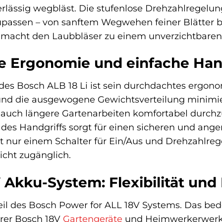
lässig wegbläst. Die stufenlose Drehzahlregelung 
upassen – von sanftem Wegwehen feiner Blätter b
t macht den Laubbläser zu einem unverzichtbaren H
e Ergonomie und einfache Ha
des Bosch ALB 18 Li ist sein durchdachtes ergon
) und die ausgewogene Gewichtsverteilung minimie
, auch längere Gartenarbeiten komfortabel durchz
des Handgriffs sorgt für einen sicheren und ange
t nur einem Schalter für Ein/Aus und Drehzahlre
cht zugänglich.
 Akku-System: Flexibilität und
Teil des Bosch Power for ALL 18V Systems. Das bede
erer Bosch 18V
Gartengeräte
und Heimwerkerwerkze