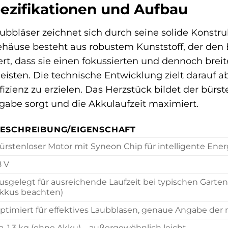
ezifikationen und Aufbau
ubbläser zeichnet sich durch seine solide Konst
ehäuse besteht aus robustem Kunststoff, der den
ert, dass sie einen fokussierten und dennoch bre
sten. Die technische Entwicklung zielt darauf ab
zienz zu erzielen. Das Herzstück bildet der bürst
gabe sorgt und die Akkulaufzeit maximiert.
ESCHREIBUNG/EIGENSCHAFT
ürstenloser Motor mit Syneon Chip für intelligente Ene
8 V
usgelegt für ausreichende Laufzeit bei typischen Garte
kkus beachten)
ptimiert für effektives Laubblasen, genaue Angabe der
a. 1,3 kg (ohne Akku) – außergewöhnlich leicht