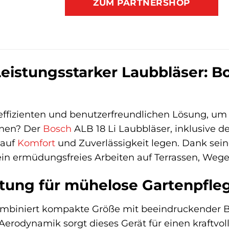
ZUM PARTNERSHOP
eistungsstarker Laubbläser: Bos
 effizienten und benutzerfreundlichen Lösung, u
rnen? Der
Bosch
ALB 18 Li Laubbläser, inklusive de
 auf
Komfort
und Zuverlässigkeit legen. Dank sein
 ein ermüdungsfreies Arbeiten auf Terrassen, Weg
istung für mühelose Gartenpfle
mbiniert kompakte Größe mit beeindruckender Bla
Aerodynamik sorgt dieses Gerät für einen kraftvol