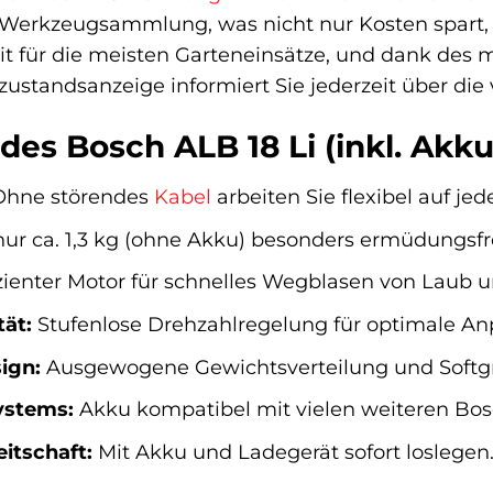
 Werkzeugsammlung, was nicht nur Kosten spart,
it für die meisten Garteneinsätze, und dank des m
zustandsanzeige informiert Sie jederzeit über die
des Bosch ALB 18 Li (inkl. Akku
hne störendes
Kabel
arbeiten Sie flexibel auf jed
nur ca. 1,3 kg (ohne Akku) besonders ermüdungsf
zienter Motor für schnelles Wegblasen von Laub 
tät:
Stufenlose Drehzahlregelung für optimale An
ign:
Ausgewogene Gewichtsverteilung und Softgr
ystems:
Akku kompatibel mit vielen weiteren Bos
eitschaft:
Mit Akku und Ladegerät sofort loslegen