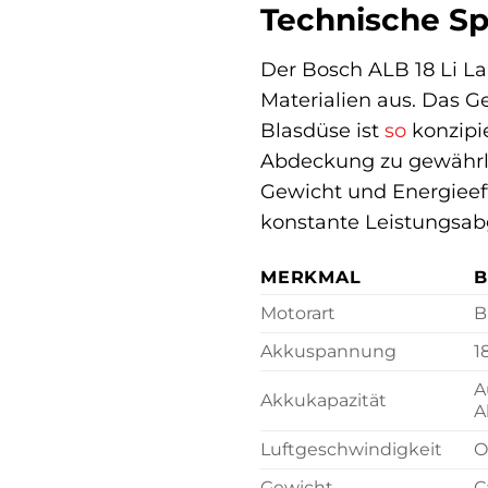
Technische Sp
Der Bosch ALB 18 Li La
Materialien aus. Das G
Blasdüse ist
so
konzipi
Abdeckung zu gewährlei
Gewicht und Energieeffi
konstante Leistungsab
MERKMAL
B
Motorart
B
Akkuspannung
1
A
Akkukapazität
A
Luftgeschwindigkeit
O
Gewicht
C