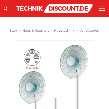
Zum
Inhalt
springen
Start
»
Haus & Haushalt
»
Haustechnik
»
Ventilatoren