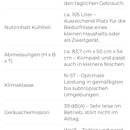
den täglichen Gebrauch.
ca. 105 Liter –
Ausreichend Platz für die
Nutzinhalt Kühlteil
Bedürfnisse eines
kleinen Haushalts oder
als Zweitgerät.
ca. 83,7 cm x 50 cm x 54
Abmessungen (H x B
cm – Kompakt und passt
x T)
auch in kleinere Nischen.
N-ST – Optimale
Leistung in gemäßigten
Klimaklasse
bis subtropischen
Umgebungen.
39 dB(A) – Sehr leise im
Geräuschemission
Betrieb, stört nicht im
Alltag.
Weiß – Zeitlos und passt