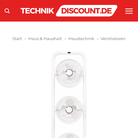
Zum
Inhalt
springen
Start
»
Haus & Haushalt
»
Haustechnik
»
Ventilatoren