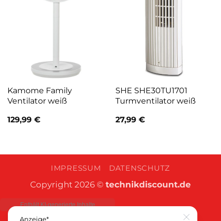
Kamome Family
SHE SHE30TU1701
Ventilator weiß
Turmventilator weiß
129,99
€
27,99
€
IMPRESSUM
DATENSCHUTZ
Copyright 2026 ©
technikdiscount.de
Anzeige*