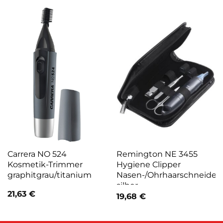
Carrera NO 524
Remington NE 3455
Kosmetik-Trimmer
Hygiene Clipper
graphitgrau/titanium
Nasen-/Ohrhaarschneider
silber
21,63
€
19,68
€